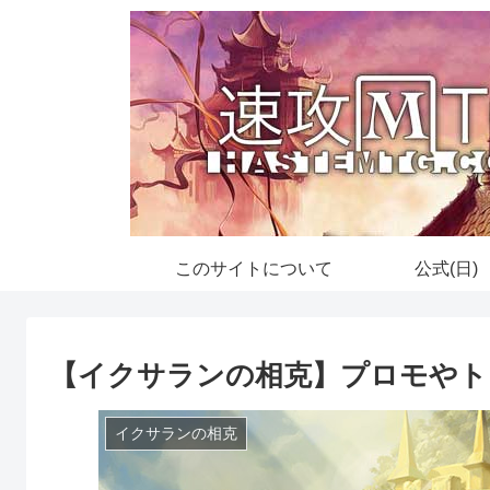
このサイトについて
公式(日)
【イクサランの相克】プロモやト
イクサランの相克