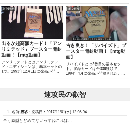
んので一攫千金のロマンはありませ
本セットとして初めて収録カードの
んが、呪禁恐竜さんがアホみたいな
改定が行われた。これによりパワー
MTG動画
MTG動画
価格になっているのでその辺りが出
9や複雑な効果を持つカードは除外
ると嬉しい...
されたが、太陽の指輪/Sol Ringや
Dem...
出るか超高額カード！「アン
古き良き！「リバイズド」ブ
リミテッド」ブースター開封
ースター開封動画！【mtg動
動画！【mtg動画】
画】
アンリミテッドとはアンリミテッ
リバイズドとは3番目の基本セッ
ド・エディションは、基本セットの
ト。収録カードは全306種類で、
1つ。1993年12月1日に発売が開始
1994年4月に発売が開始された。基
された。先だって限定販売されたリ
本セットとして初めて収録カードの
ミテッド・エディションの表記を一
改定が行われた。これによりパワー
部変更して再版したセット。販売形
9や複雑な効果を持つカードは除外
態はスターターデッキとブースター
されたが、太陽の指輪/Sol Ringや
速攻民の叡智
パックの2種...
Dem...
名前:
匿名
:
投稿日：2017/11/01(水) 12:08:04
全く原型とどめてないっすねこれは…