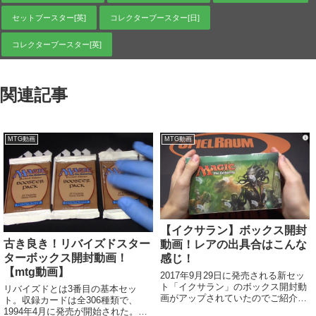
セットブースター[英]
コレクターブースター[日]
コレクターブースター[英]
関連記事
MTG動画
MTG動画
【イクサラン】ボックス開封
古き良き！リバイズドスター
動画！レアの出具合はこんな
ターボックス開封動画！
感じ！
【mtg動画】
2017年9月29日に発売される新セッ
ト「イクサラン」のボックス開封動
リバイズドとは3番目の基本セッ
画がアップされていたのでご紹介い
ト。収録カードは全306種類で、
たします。今回はマスピはありませ
1994年4月に発売が開始された。基