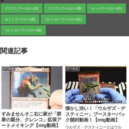
ドラフトブースター[日]
ドラフトブースター[英]
セットブースター[日]
セットブースター[英]
コレクターブースター[日]
コレクターブースター[英]
関連記事
MTG動画
MTG動画
懐かし渋い！「ウルザズ・デ
すみませんそこ右に家が「群
スティニー」ブースターパッ
衆の親分、クレンコ」拡張ア
ク開封動画！【mtg動画】
ートメイキング【mtg動画】
ウルザズ・デスティニーとはウル