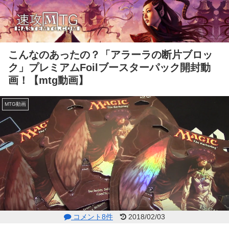
こんなのあったの？「アラーラの断片ブロッ
ク」プレミアムFoilブースターパック開封動
画！【mtg動画】
MTG動画
コメント8件
2018/02/03