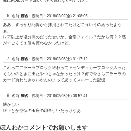
俺はFOILカード嫌いだから買わなかったけど。
名前:
匿名
:
投稿日：2018/02/02(金) 21:08:05
ああ、すっかり記憶から抹消されてたけどこういうのあったよな
ぁ。
レア以上が塩分高めだったせいか、全部フォイル？だから何？？感
がすごくて１個も買わなかったけど。
名前:
匿名
:
投稿日：2018/02/03(土) 01:17:12
これってアラーラブロック終わって旧ゼンディカーブロック入った
くらいのときに出たやつじゃなかったっけ？何で今さらアラーラの
カード買わなきゃいかんのよって思ってスルーした記憶
名前:
匿名
:
投稿日：2018/02/03(土) 06:57:41
懐かしい
終止とか空位の玉座の印章引いたっけなあ
ほんわかコメントでお願いします