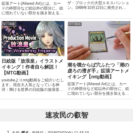
ザ・ブロックの大型エキスパンショ
拡張アート(Altered Art)とは、カー
ン。1998年10月12日に発売され
ドの枠部分など絵以外の部分に、絵
た。サイクリング、エコー。エンチ
に現れていない部分を描き加えるこ
ャント関連のものや、フリースペル
と。または、そのような加工が施さ
が登場した。 強迫や変異種、ヨー
れたカードのこと。拡張アートをは
MTG動画
MTG動画
グモスの意志などの強力カードや、
じめとする芸術的な修正を加えたカ
トレイリアのア...
ードは認定大会で使用できるが、そ
の...
日絵版「放浪皇」イラストメ
潮を噴からば穴ふたつ「潮の
イキング！作者自ら解説！
虚ろの漕ぎ手」拡張アートメ
【MTG動画】
イキング【mtg動画】
youtubeよりmtg動画をご紹介いたし
拡張アート(Altered Art)とは、カー
ます。現在大人気となっている神
ドの枠部分など絵以外の部分に、絵
河：輝ける世界の日絵版の放浪皇で
に現れていない部分を描き加えるこ
すがイラストの作者さん自らが
と。または、そのような加工が施さ
youtubeにてメイキング動画をアッ
れたカードのこと。拡張アートをは
プされていたので、ご紹介いたしま
じめとする芸術的な修正を加えたカ
す。早速見てみましょう！肉声にて
ードは認定大会で使用できるが、そ
解説も...
速攻民の叡智
の...
名前:
匿名
:
投稿日：2018/02/02(金) 11:43:19