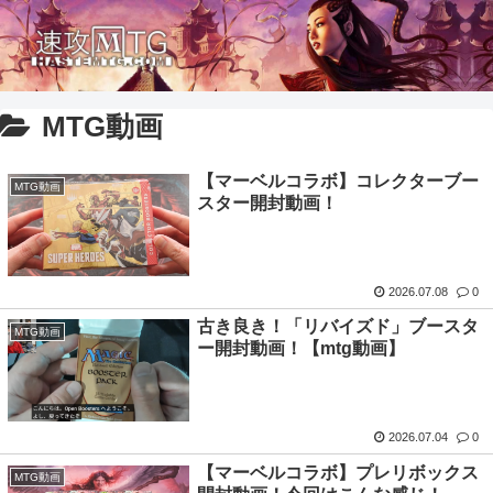
MTG動画
【マーベルコラボ】コレクターブー
MTG動画
スター開封動画！
2026.07.08
0
古き良き！「リバイズド」ブースタ
MTG動画
ー開封動画！【mtg動画】
2026.07.04
0
【マーベルコラボ】プレリボックス
MTG動画