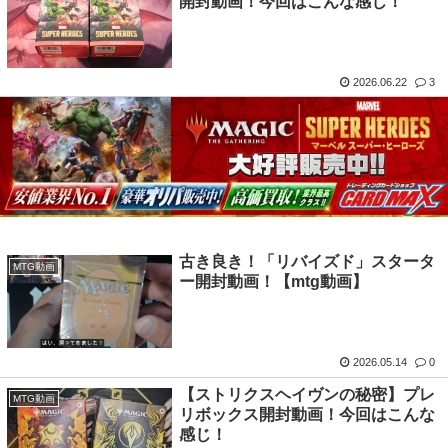
開封動画！今回はこんな感じ！
2026.06.22
3
古き良き！「リバイズド」スタータ
MTG動画
ー開封動画！【mtg動画】
2026.05.14
0
【ストリクスヘイヴンの秘密】プレ
MTG動画
リボックス開封動画！今回はこんな
感じ！