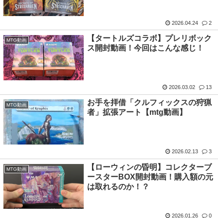
2026.04.24
2
【タートルズコラボ】プレリボック
MTG動画
ス開封動画！今回はこんな感じ！
2026.03.02
13
お手を拝借「クルフィックスの狩猟
MTG動画
者」拡張アート【mtg動画】
2026.02.13
3
【ローウィンの昏明】コレクターブ
MTG動画
ースターBOX開封動画！購入額の元
は取れるのか！？
2026.01.26
0