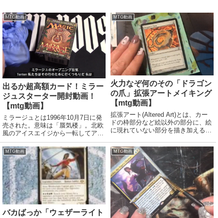
MTG動画
MTG動画
火力なぞ何のその「ドラゴン
出るか超高額カード！ミラー
の爪」拡張アートメイキング
ジュスターター開封動画！
【mtg動画】
【mtg動画】
拡張アート(Altered Art)とは、カー
ミラージュとは1996年10月7日に発
ドの枠部分など絵以外の部分に、絵
売された。意味は「蜃気楼」。北欧
に現れていない部分を描き加えるこ
風のアイスエイジから一転してアフ
と。または、そのような加工が施さ
リカ風のジャムーラ大陸を舞台とす
れたカードのこと。拡張アートをは
る。 代表的なカードは雲散霧消、
MTG動画
MTG動画
じめとする芸術的な修正を加えたカ
最後の賭け、三種の教示者、自然の
ードは認定大会で使用できるが、そ
均衡、死体の花、熱狂のイフリー
の...
ト、呪われた...
バカばっか「ウェザーライト