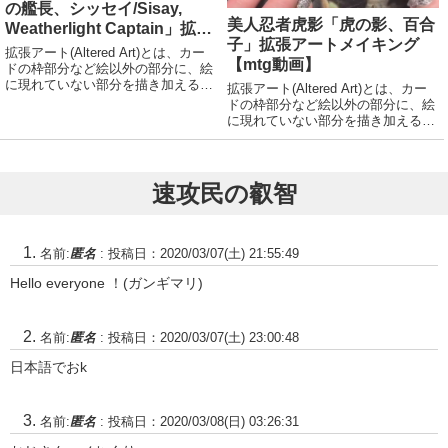
の艦長、シッセイ/Sisay,
美人忍者虎影「虎の影、百合
Weatherlight Captain」拡張
子」拡張アートメイキング
アートメイキング【mtg動
拡張アート(Altered Art)とは、カー
【mtg動画】
画】
ドの枠部分など絵以外の部分に、絵
に現れていない部分を描き加えるこ
拡張アート(Altered Art)とは、カー
と。または、そのような加工が施さ
ドの枠部分など絵以外の部分に、絵
れたカードのこと。拡張アートをは
に現れていない部分を描き加えるこ
じめとする芸術的な修正を加えたカ
と。または、そのような加工が施さ
ードは認定大会で使用できるが、そ
れたカードのこと。拡張アートをは
の...
じめとする芸術的な修正を加えたカ
ードは認定大会で使用できるが、そ
速攻民の叡智
の...
名前:
匿名
:
投稿日：2020/03/07(土) 21:55:49
Hello everyone ！(ガンギマリ)
名前:
匿名
:
投稿日：2020/03/07(土) 23:00:48
日本語でおk
名前:
匿名
:
投稿日：2020/03/08(日) 03:26:31