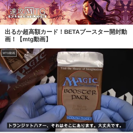
出るか超高額カード！BETAブースター開封動
画！【mtg動画】
MTG動画