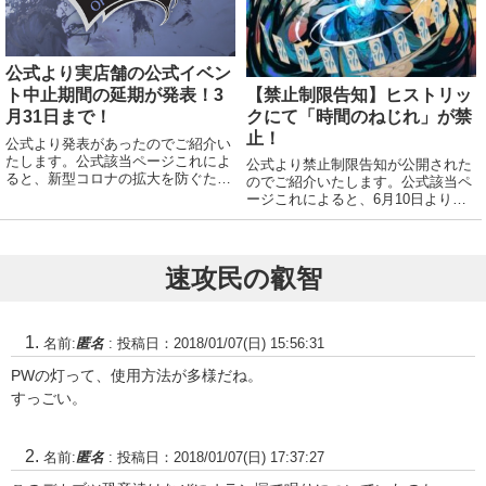
公式より実店舗の公式イベン
【禁止制限告知】ヒストリッ
ト中止期間の延期が発表！3
クにて「時間のねじれ」が禁
月31日まで！
止！
公式より発表があったのでご紹介い
たします。公式該当ページこれによ
公式より禁止制限告知が公開された
ると、新型コロナの拡大を防ぐため
のでご紹介いたします。公式該当ペ
の実店舗の公式イベント中止の期間
ージこれによると、6月10日より以
が延長されるとの事です。中止期
下のように変更があるようです。ヒ
間：2020年12月7日(月) ～ 3月31日
ストリック以下が禁止<時間のねじ
(水)との事です。店舗での時のらせ
れ/time warp>理由としては、
ん...
Strixhaven Champions...
速攻民の叡智
名前:
匿名
:
投稿日：2018/01/07(日) 15:56:31
PWの灯って、使用方法が多様だね。
すっごい。
名前:
匿名
:
投稿日：2018/01/07(日) 17:37:27