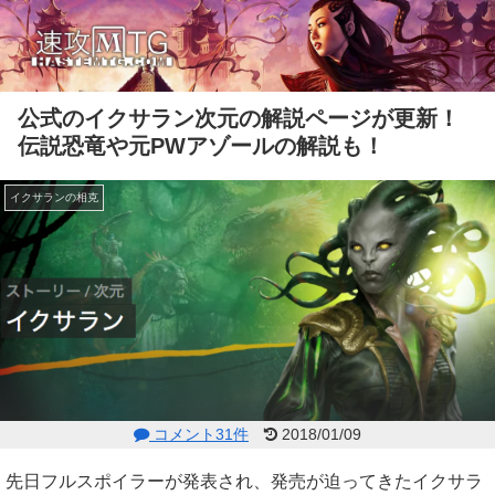
公式のイクサラン次元の解説ページが更新！
伝説恐竜や元PWアゾールの解説も！
イクサランの相克
コメント31件
2018/01/09
先日フルスポイラーが発表され、発売が迫ってきたイクサラ