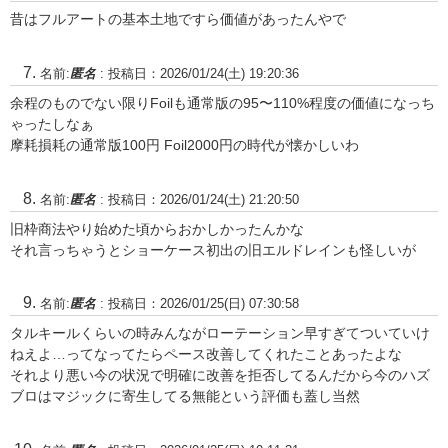
昔はフルアートの基本土地ですら価値があったんやで
名前:
匿名
:
投稿日：2026/01/24(土) 19:20:36
余程のものでない限りFoilも通常版の95〜110%程度の価値になっち
ゃったしなぁ
摩耗損耗の通常版100円 Foil2000円の時代が懐かしいわ
名前:
匿名
:
投稿日：2026/01/24(土) 21:20:50
旧枠商法やり始めた頃からおかしかったんかな
それ言っちゃうとショーケース初出の旧エルドレインも怪しいが
名前:
匿名
:
投稿日：2026/01/25(日) 07:30:58
タルキールくらいの時みんながローテーション早すぎてついていけ
ねえよ…ってなってたらペース改善してくれたことあったよな
それより悪い今の状況で明確に改善を拒否してるんだから今のハズ
ブロはマジックに寄生してる無能という評価も蓋し当然