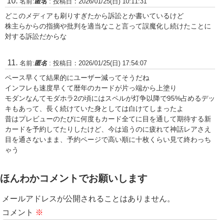
名前:
匿名
:
投稿日：2026/01/25(日) 10:11:31
どこのメディアも刷りすぎたから訴訟とか書いているけど
株主らからの指摘や批判を適当なこと言って誤魔化し続けたことに
対する訴訟だからな
名前:
匿名
:
投稿日：2026/01/25(日) 17:54:07
ペース早くて結果的にユーザー減ってそうだね
インフレも速度早くて暦年のカードが片っ端から上塗り
モダンなんてモダホラ2の頃にはスペルが灯争以降で95%占めるデッ
キもあって、長く続けていた身としては白けてしまったよ
昔はプレビューのたびに何度もカード全てに目を通して期待する新
カードを予約してたりしたけど、今は追うのに疲れて神話レアさえ
目を通さないまま、予約ページで高い順に十枚くらい見て終わっち
ゃう
ほんわかコメントでお願いします
メールアドレスが公開されることはありません。
コメント
※