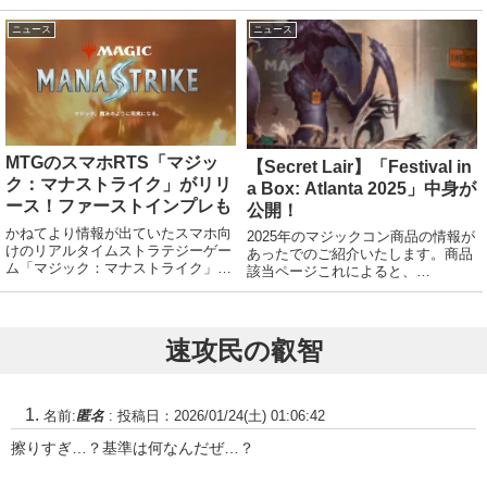
す。エンチャント飛行を持つクリー
す。--キーワード能力確認用-----------
チャーはあなたやあなたがコントロ
----
ニュース
ニュース
ールするPWを攻撃できない。あな
たの終了ステップの開始時に、緑の
5/5のワーム・ク...
MTGのスマホRTS「マジッ
【Secret Lair】「Festival in
ク：マナストライク」がリリ
a Box: Atlanta 2025」中身が
ース！ファーストインプレも
公開！
かねてより情報が出ていたスマホ向
2025年のマジックコン商品の情報が
けのリアルタイムストラテジーゲー
あったでのご紹介いたします。商品
ム「マジック：マナストライク」が
該当ページこれによると、
リリースされました。マナストライ
Magiccon:Atlanta2025シーズンにて
ク公式ゲームとしては様々なPWを
販売されるSecret Lair商品、
操り、クリーチャーを召喚して、相
「Festival in a Box: Atlanta 2...
手を倒す系ですね。基本料金は無料
速攻民の叡智
なので、とりあえ...
名前:
匿名
:
投稿日：2026/01/24(土) 01:06:42
擦りすぎ…？基準は何なんだぜ…？