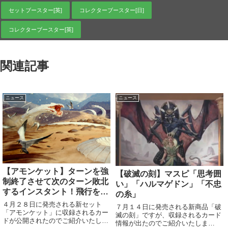
セットブースター[英]
コレクターブースター[日]
コレクターブースター[英]
関連記事
ニュース
ニュース
【アモンケット】ターンを強
【破滅の刻】マスピ「思考囲
制終了させて次のターン敗北
い」「ハルマゲドン」「不忠
するインスタント！飛行を止
の糸」
めてワームを増やすエンチャ
４月２８日に発売される新セット
７月１４日に発売される新商品「破
ント！
「アモンケット」に収録されるカー
滅の刻」ですが、収録されるカード
ドが公開されたのでご紹介いたしま
情報が出たのでご紹介いたしま