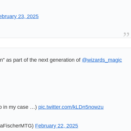
ebruary 23, 2025
” as part of the next generation of
@wizards_magic
p in my case …)
pic.twitter.com/kLDn5nowzu
anaFischerMTG)
February 22, 2025