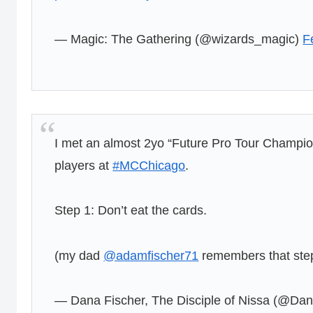
— Magic: The Gathering (@wizards_magic)
F
I met an almost 2yo “Future Pro Tour Champion
players at
#MCChicago
.
Step 1: Don’t eat the cards.
(my dad
@adamfischer71
remembers that ste
— Dana Fischer, The Disciple of Nissa (@D