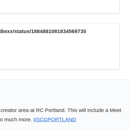
m/ZBexx/status/1884881081834569735
a creator area at RC Portland. This will include a Meet
d so much more.
#SCGPORTLAND