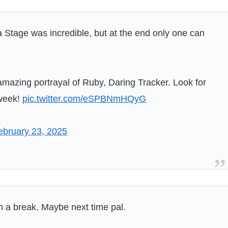
Stage was incredible, but at the end only one can
 amazing portrayal of Ruby, Daring Tracker. Look for
 week!
pic.twitter.com/eSPBNmHQyG
ebruary 23, 2025
ch a break. Maybe next time pal.