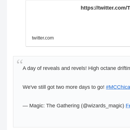
https://twitter.com
twitter.com
A day of reveals and revels! High octane drift
We've still got two more days to go!
#MCChic
— Magic: The Gathering (@wizards_magic)
F