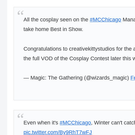
All the cosplay seen on the
#MCChicago
Mana 
take home Best in Show.
Congratulations to creativekittystudios for the
the full VOD of the Cosplay Contest later this
— Magic: The Gathering (@wizards_magic)
F
Even when it's
#MCChicago
, Winter can't cat
pic.twitter.com/By9RhT7wFJ