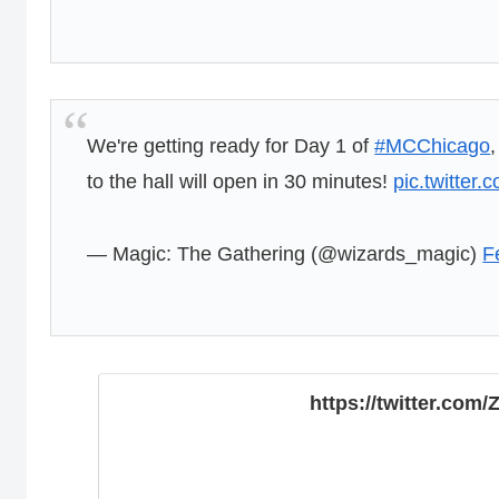
We're getting ready for Day 1 of
#MCChicago
to the hall will open in 30 minutes!
pic.twitter
— Magic: The Gathering (@wizards_magic)
F
https://twitter.co