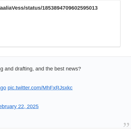
/TaaliaVess/status/1853894709602595013
ing and drafting, and the best news?
ago
pic.twitter.com/MhFxRJsxkc
ebruary 22, 2025