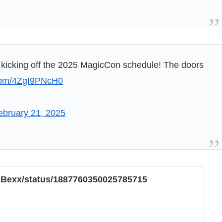
, kicking off the 2025 MagicCon schedule! The doors
.com/4ZgI9PNcH0
ebruary 21, 2025
m/ZBexx/status/1887760350025785715