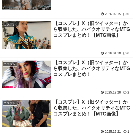
2026.02.15
0
【コスプレ】X（旧ツイッター）か
コスプレ
ら収集した、ハイクオリティなMTG
コスプレまとめ！【MTG画像】
2026.01.18
0
【コスプレ】X（旧ツイッター）か
コスプレ
ら収集した、ハイクオリティなMTG
コスプレまとめ！
2025.12.28
2
【コスプレ】X（旧ツイッター）か
コスプレ
ら収集した、ハイクオリティなMTG
コスプレまとめ！【MTG画像】
2025.12.21
1