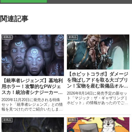
関連記事
新商品
新商品
【ホビットコラボ】ダメージ
を飛ばしアドを取る大ゴブリ
【統率者レジェンズ】墓地利
ン！宝物を産む装備品オルク
用ホラー！攻撃的なPWジェ
リスト！ほか
スカ！統治者シナジーカー
2026年8月14日に発売予定の新セッ
ト「マジック：ザ・ギャザリング |
ド！ほか
2020年11月20日に発売される特殊
ホビット」の情報があったのでご紹
セット「統率者レジェンズ」との情
介いたします。 通常外
報を見つけたのでご紹介いたしま
す。カードギャラリー クリーチャ
ー ゾンビ・ホラー各終了ステップ
新商品
新商品
の開始時に、あなたが墓地から能力
を起動したか、墓地から呪文を唱え