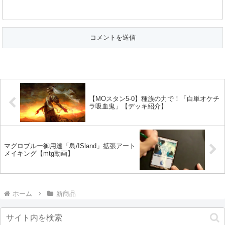
【MOスタン5-0】種族の力で！「白単オケチ
ラ吸血鬼」【デッキ紹介】
マグロブルー御用達「島/ISland」拡張アート
メイキング【mtg動画】
ホーム
新商品