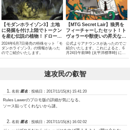
ていたなら、...
【モダンホライゾン3】土地
【MTG Secret Lair】狼男を
に発掘を付け上陸でトークン
フィーチャーしたセット！ト
を産む伝説の植物！ドローで
ヴォラーや獣使いの昇天な
きて土地にもなるエルフ！
ど！
2024年6月7日発売の特殊セット「モ
公式よりアナウンスがあったのでご
ダンホライゾン3」の情報があった
紹介いたします。これによると、6
のでご紹介いたします。
月24日午前9時 (太平洋標準時) に発
売される新商品が紹介されました。
FEATURING: NOT A WOLF 《獣使
いの昇天》《再度の収穫》《夜の群
れの雄叫び》《アヴァブ...
速攻民の叡智
名前:
匿名
:
投稿日：2017/11/15(水) 15:41:20
Rules Lawerのプロモ版の詳細が気になる。
ソース貼ってくれないから謎。
名前:
匿名
:
投稿日：2017/11/15(水) 16:02:02