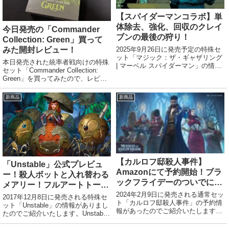
【スパイダーマンコラボ】単
体除去、強化、回収のクレイ
今日発売の「Commander
ブンの最後の狩り！
Collection: Green」買って
みた開封レビュー！
2025年9月26日に発売予定の特殊セ
ット「マジック：ザ・ギャザリング
本日発売された統率者戦向けの特殊
| マーベル スパイダーマン」の情報
セット「Commander Collection:
があったのでご紹介いたします。
Green」を買ってみたので、レビュ
ーしてみたいと思います！私が購入
したのはコチラ！公式の商品説明い
新商品
新商品
わく。「Commander Collection」シ
リー...
【カルロフ邸殺人事件】
「Unstable」公式プレビュ
Amazonにて予約開始！ブラ
ー！殺人ボットと入れ替わる
ックフライデーのついでにポ
メアリー！フルアートトーク
チっておこう！
ン！ほか
2024年2月9日に発売される通常セッ
2017年12月8日に発売される特殊セ
ト「カルロフ邸殺人事件」の予約情
ット「Unstable」の情報がありまし
報があったのでご紹介いたします。
たのでご紹介いたします。Unstable
先日駿河屋の商品リンクをご紹介い
とは銀枠のジョーク・セットで、発
たしましたがアマゾンでも予約でき