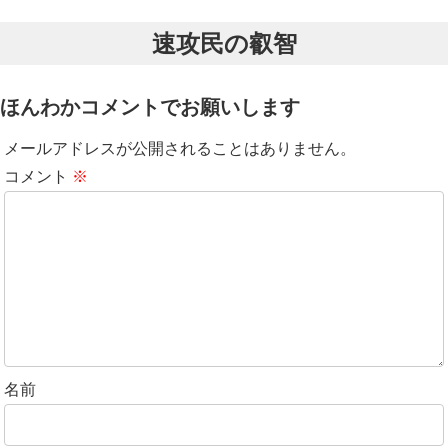
売は英語版のみ。10余年の沈黙を破
るので、そちらもご紹介いたしま
って発表された『アン』・シリーズ
す。この記事を公開したあとに、ア
第3弾。従来のルールを面...
速攻民の叡智
マゾンのビッ...
ほんわかコメントでお願いします
メールアドレスが公開されることはありません。
コメント
※
名前