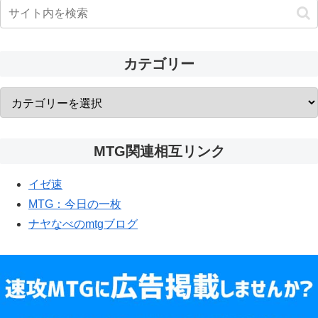
カテゴリー
MTG関連相互リンク
イゼ速
MTG：今日の一枚
ナヤなべのmtgブログ