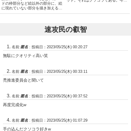
ット。それはクソコラである。今回
ドの枠部分など絵以外の部分に、絵
は最近のクソコラを振り返り、自身
に現れていない部分を描き加えるこ
の活動実績を振り返ってみたいと思
と。または、そのような加工が施さ
う。お付き合い頂きたい。それでは
れたカードのこと。拡張アートをは
見て行こう。いかがだろうか。ちゃ
じめとする芸術的な修正を加えたカ
んと活動してい...
ードは認定大会で使用できるが、そ
速攻民の叡智
の...
名前:
匿名
:
投稿日：2023/05/25(木) 00:20:27
無駄にクオリティ高い笑
名前:
匿名
:
投稿日：2023/05/25(木) 00:33:11
禿推進委員会と聞いて
名前:
匿名
:
投稿日：2023/05/25(木) 00:37:52
再度完成化w
名前:
匿名
:
投稿日：2023/05/25(木) 01:07:29
手の込んだクソコラ好きw