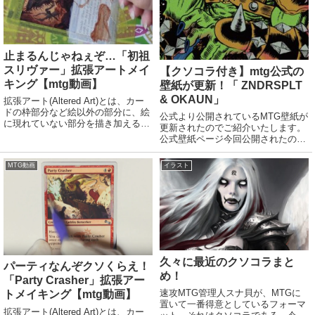
止まるんじゃねぇぞ…「初祖
スリヴァー」拡張アートメイ
【クソコラ付き】mtg公式の
キング【mtg動画】
壁紙が更新！「 ZNDRSPLT
& OKAUN」
拡張アート(Altered Art)とは、カー
ドの枠部分など絵以外の部分に、絵
公式より公開されているMTG壁紙が
に現れていない部分を描き加えるこ
更新されたのでご紹介いたします。
と。または、そのような加工が施さ
公式壁紙ページ今回公開されたのは
れたカードのこと。拡張アートをは
ECRET LAIR: HEADS I WIN, TAILS
じめとする芸術的な修正を加えたカ
YOU LOSEの「ZNDRSPLT &
MTG動画
イラスト
ードは認定大会で使用できるが、そ
OKAUN」のイラストです。 PCや
の...
ス...
久々に最近のクソコラまと
パーティなんぞクソくらえ！
め！
「Party Crasher」拡張アー
速攻MTG管理人スナ貝が、MTGに
トメイキング【mtg動画】
置いて一番得意としているフォーマ
拡張アート(Altered Art)とは、カー