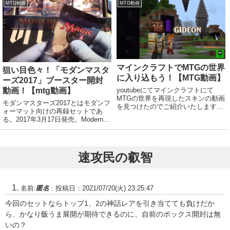
れたカードのこと。拡張アートをは
ードは認定大会で使用できるが、そ
MTG動画
MTG動画
じめとする芸術的な修正を加えたカ
の...
ードは認定大会で使用できるが、そ
の...
マインクラフトでMTGの世界
狙い目色々！「モダンマスタ
に入り込もう！【MTG動画】
ーズ2017」ブースター開封
動画！【mtg動画】
youtubeにてマインクラフトにて
MTGの世界を再現したスキンの動画
モダンマスターズ2017とはモダンフ
を見つけたのでご紹介いたします。
ォーマット向けの再録セットであ
それでは動画を見てみましょう！
る。2017年3月17日発売。Modern
他にもエムラや神など色々と再現さ
Mastersシリーズの第3弾。スタンダ
れておりました。マインクラフトは
ードで使用可能なセットではなく、
やってないけど、楽しそうな世界で
モダンフォーマットへのカード供給
すな。
を目的とした再録セットであ...
速攻民の叡智
名前:
匿名
:
投稿日：2021/07/20(火) 23:25:47
今回のセットならトップ1、2の神話レアを引き当てても負けだか
ら、かなり飯うま展開が期待できるのに、自前のボックス開封は無
いの？