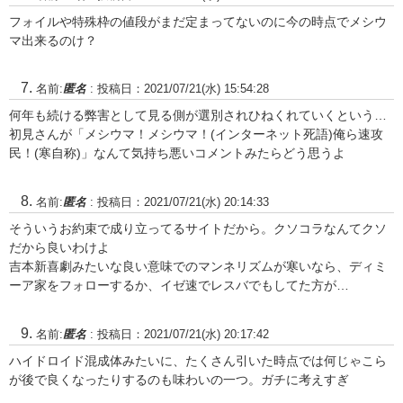
フォイルや特殊枠の値段がまだ定まってないのに今の時点でメシウ
マ出来るのけ？
名前:
匿名
:
投稿日：2021/07/21(水) 15:54:28
何年も続ける弊害として見る側が選別されひねくれていくという…
初見さんが「メシウマ！メシウマ！(インターネット死語)俺ら速攻
民！(寒自称)」なんて気持ち悪いコメントみたらどう思うよ
名前:
匿名
:
投稿日：2021/07/21(水) 20:14:33
そういうお約束で成り立ってるサイトだから。クソコラなんてクソ
だから良いわけよ
吉本新喜劇みたいな良い意味でのマンネリズムが寒いなら、ディミ
ーア家をフォローするか、イゼ速でレスバでもしてた方が…
名前:
匿名
:
投稿日：2021/07/21(水) 20:17:42
ハイドロイド混成体みたいに、たくさん引いた時点では何じゃこら
が後で良くなったりするのも味わいの一つ。ガチに考えすぎ