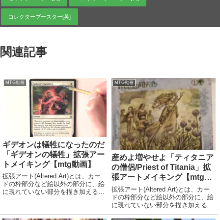
コレクターブースター[英]
関連記事
MTG動画
MTG動画
ギデオンは犠牲になったのだ
「ギデオンの犠牲」拡張アー
産めよ増やせよ「ティタニア
トメイキング【mtg動画】
の僧侶/Priest of Titania」拡
拡張アート(Altered Art)とは、カー
張アートメイキング【mtg動
ドの枠部分など絵以外の部分に、絵
画】
拡張アート(Altered Art)とは、カー
に現れていない部分を描き加えるこ
ドの枠部分など絵以外の部分に、絵
と。または、そのような加工が施さ
に現れていない部分を描き加えるこ
れたカードのこと。拡張アートをは
と。または、そのような加工が施さ
じめとする芸術的な修正を加えたカ