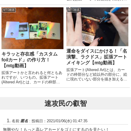
は、イクサランの「原初の水源」の
アラーラ・ブロックと表記されるこ
壁紙です。PCやスマホの壁紙にし
ともある。かつて1つであった次元
MTG動画
MTG動画
てMTG気分を盛り上げましょう！公
アラーラが分断された、断片と呼ば
式の壁紙は用途に応じて様々なサイ
れる5つの異なる...
ズが用意されて...
運命をダイスにかける！「名
キラッと存在感「カスタム
演撃、ラクドス」拡張アート
foilカード」の作り方！
メイキング【mtg動画】
【mtg動画】
拡張アート(Altered Art)とは、カー
拡張アートかと言われると何ともあ
ドの枠部分など絵以外の部分に、絵
れですが、いつもの。拡張アート
に現れていない部分を描き加えるこ
(Altered Art)とは、カードの枠部分
と。または、そのような加工が施さ
など絵以外の部分に、絵に現れてい
れたカードのこと。拡張アートをは
ない部分を描き加えること。また
じめとする芸術的な修正を加えたカ
は、そのような加工が施されたカー
ードは認定大会で使用できるが、そ
ドのこと。拡張アートをはじめとす
速攻民の叡智
の...
る芸術...
名前:
匿名
:
投稿日：2021/01/06(水) 01:47:35
無難やな！もっと高レアカードをゴミにするのを見たい！