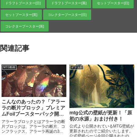
ドラフトブースター[日]
ドラフトブースター[英]
セットブースター[日]
セットブースター[英]
コレクターブースター[日]
コレクターブースター[英]
関連記事
MTG動画
イラスト
こんなのあったの？「アラー
ラの断片ブロック」プレミア
mtg公式の壁紙が更新！「原
ムFoilブースターパック開封
初の水源」おまけ付き！
動画！【mtg動画】
アラーラブロックとはアラーラの断
公式より公開されているMTG壁紙が
片ブロックは、アラーラの断片、コ
更新されたのでご紹介いたします。
ンフラックス、アラーラ再誕の3つ
公式壁紙ページ今回公開されたの
のセットからなるブロック。縮めて