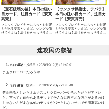
【宝石破壊の後】本日の狙い
【ウンクサ操縦士、デパラ】
目カード、注目カード【安買
本日の狙い目カード、注目カ
高売】
ード【安買高売】
マジックプレイヤーにもっとも影響
マジックプレイヤーにもっとも影響
力がある要素といえば、シングル価
力がある要素といえば、シングル価
格ですよね？流行をきっちり抑えて
格ですよね？流行をきっちり抑えて
賢く売り買いいたしましょう！デー
賢く売り買いいたしましょう！デー
タはmtgのデータサイトWisdom
タはmtgのデータサイトWisdom
Guildさんから。 今日のランキング
Guildさんから。注目度ランキン
は先日発売された統率者マスターズ
グ！（基本土地はランキングから除
速攻民の叡智
の影...
外してい...
名前:
匿名
:
投稿日：2020/10/12(月) 21:42:01
まぁクローバーだろうや
名前:
匿名
:
投稿日：2020/10/12(月) 21:45:40
禁止来るとしたらオムナスよりクローバーやろねただただアドい
と、言っても前からあるデッキでそんなに理不尽な強さがあるわけ
じゃないんだよなぁ他のデッキがパッとしないせいで使用率高いけ
ど。