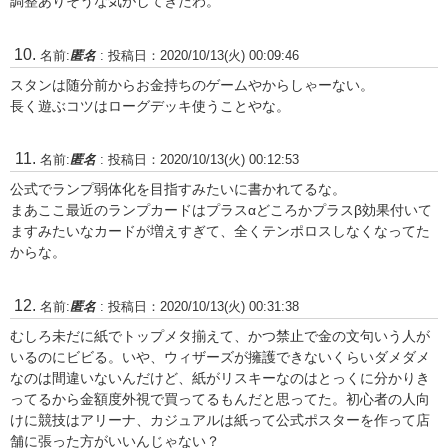
調整ありそうな気がしてきたわ。
名前:
匿名
:
投稿日：2020/10/13(火) 00:09:46
スタンは随分前からお金持ちのゲームやからしゃーない。
長く遊ぶコツはローグデッキ使うことやな。
名前:
匿名
:
投稿日：2020/10/13(火) 00:12:53
公式でランプ弱体化を目指すみたいに書かれてるな。
まあここ最近のランプカードはプラスαどころかプラスβ効果付いて
ますみたいなカードが増えすぎて、全くテンポロスしなくなってた
からな。
名前:
匿名
:
投稿日：2020/10/13(火) 00:31:38
むしろ未だに紙でトップメタ揃えて、かつ禁止で金の文句いう人が
いるのにビビる。いや、ウィザーズが擁護できないくらいダメダメ
なのは間違いないんだけど、紙がリスキーなのはとっくに分かりき
ってるから金額度外視で買ってるもんだと思ってた。初心者の人向
けに競技はアリーナ、カジュアルは紙って公式ポスターを作って店
舗に張った方がいいんじゃない？