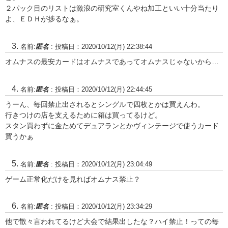
２パック目のリストは激浪の研究室くんやね加工といい十分当たり
よ、ＥＤＨが捗るなぁ。
名前:
匿名
:
投稿日：2020/10/12(月) 22:38:44
オムナスの最安カードはオムナスであってオムナスじゃないから…
名前:
匿名
:
投稿日：2020/10/12(月) 22:44:45
うーん、毎回禁止出されるとシングルで四枚とかは買えんわ。
行きつけの店を支えるために箱は買ってるけど。
スタン買わずに金ためてデュアランとかヴィンテージで使うカード
買うかぁ
名前:
匿名
:
投稿日：2020/10/12(月) 23:04:49
ゲーム正常化だけを見ればオムナス禁止？
名前:
匿名
:
投稿日：2020/10/12(月) 23:34:29
他で散々言われてるけど大会で結果出したな？ハイ禁止！っての毎