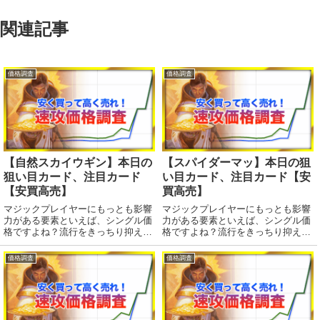
関連記事
価格調査
価格調査
【自然スカイウギン】本日の
【スパイダーマッ】本日の狙
狙い目カード、注目カード
い目カード、注目カード【安
【安買高売】
買高売】
マジックプレイヤーにもっとも影響
マジックプレイヤーにもっとも影響
力がある要素といえば、シングル価
力がある要素といえば、シングル価
格ですよね？流行をきっちり抑えて
格ですよね？流行をきっちり抑えて
賢く売り買いいたしましょう！デー
賢く売り買いいたしましょう！デー
タはmtgのデータサイトWisdom
タはmtgのデータサイトWisdom
価格調査
価格調査
Guildさんから。注目度ランキン
Guildさんから。 今日のランキング
グ！（基本土地はランキングから除
は先日発売されたスパイダーマン
外してい...
が・・...