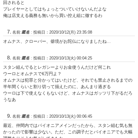
回されると
プレイヤーとしてはちょっとついていけないんだよな
俺は店支える義務も無いから買い控え組に徹するわ
名前:
匿名
:
投稿日：2020/10/12(月) 23:35:08
オムナス、クローバー、僻境がお陀仏になりましたね…
名前:
匿名
:
投稿日：2020/10/13(火) 00:04:25
スタン組んでるとレガシーよりお金使うんだけど何これ
ウーロとオムナスで6万円よ？
オムナスは犯罪と分かってはいたけど、それでも禁止されるまでの
半年間くらいと割り切って揃えたのに、あんまり過ぎる
ウーロは下で使えなくもないけど、オムナスはガッツリ下がるだろ
うなあ
名前:
匿名
:
投稿日：2020/10/13(火) 00:06:45
最近、仲間内ではパイオニアメインだったから、スタン組む気も無
かったので影響は少ない。ただ、この調子だとパイオニアでも大幅