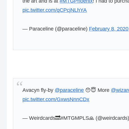
the art and is at
#MTGPhoenix
! I had to purch
pic.twitter.com/qCPcjNLhYA
— Paraceline (@paraceline)
February 8, 2020
Avacyn fly-by
@paraceline
😯😇 More
@wizar
pic.twitter.com/GxwsNnnCDx
— Weirdcards🔜#MTGMPLS🙏 (@weirdcards