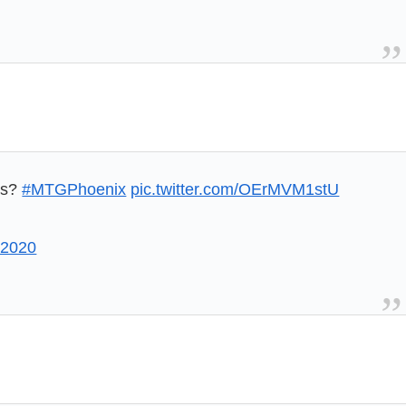
es?
#MTGPhoenix
pic.twitter.com/OErMVM1stU
 2020