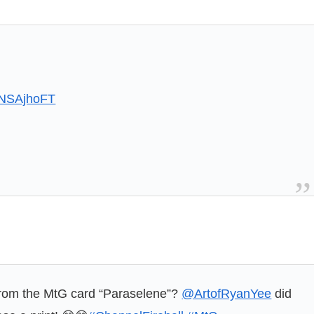
FxNSAjhoFT
from the MtG card “Paraselene”?
@ArtofRyanYee
did