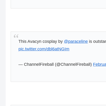
This Avacyn cosplay by
@paraceline
is outsta
pic.twitter.com/dbl6atNGIm
— ChannelFireball (@ChannelFireball)
Februa