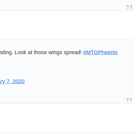
nding. Look at those wings spread!
#MTGPhoenix
ry 7, 2020