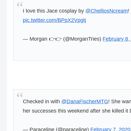
I love this Jace cosplay by
@ChelliosNcream
!
pic.twitter.com/BPpX2Vpgtj
— Morgan 👉👉 (@MorganTries)
February 8,
Checked in with
@DanaFischerMTG
! She wan
her successes this weekend after she killed it
— Paraceline (@paraceline)
February 7, 2020