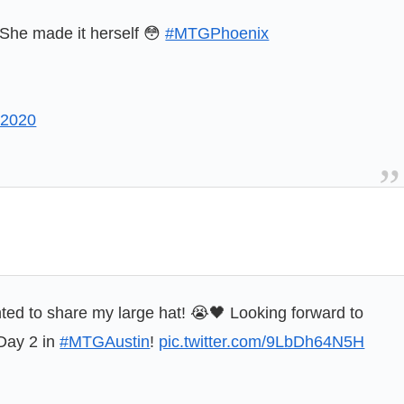
 She made it herself 😳
#MTGPhoenix
 2020
ted to share my large hat! 😭🖤 Looking forward to
 Day 2 in
#MTGAustin
!
pic.twitter.com/9LbDh64N5H