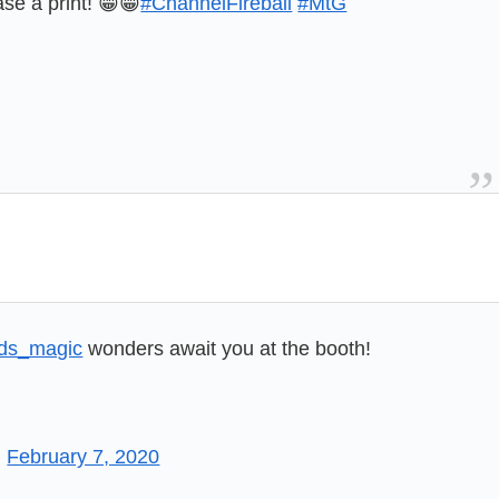
ase a print! 😁😁
#ChannelFireball
#MtG
ds_magic
wonders await you at the booth!
)
February 7, 2020