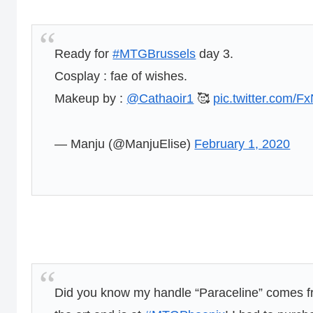
Ready for
#MTGBrussels
day 3.
Cosplay : fae of wishes.
Makeup by :
@Cathaoir1
🥰
pic.twitter.com/
— Manju (@ManjuElise)
February 1, 2020
Did you know my handle “Paraceline” comes 