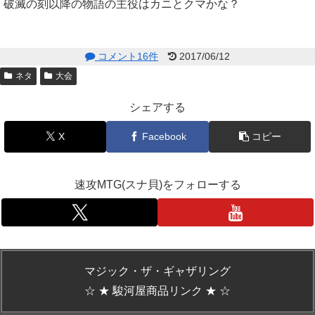
破滅の刻以降の物語の主役はカニとクマかな？
コメント16件
2017/06/12
ネタ
大会
シェアする
X
Facebook
コピー
速攻MTG(スナ貝)をフォローする
マジック・ザ・ギャザリング
☆ ★ 駿河屋商品リンク ★ ☆