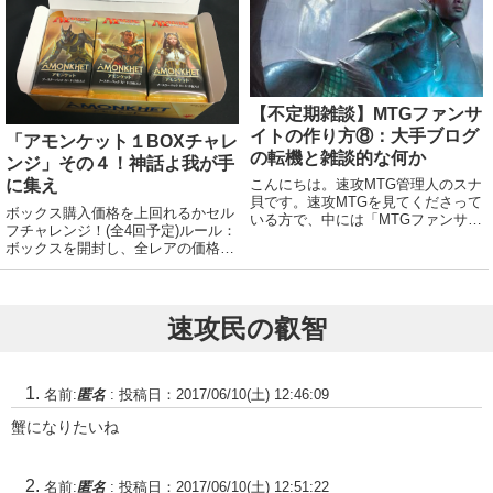
ってるはずですが、気になる...
テーブ...
【不定期雑談】MTGファンサ
イトの作り方⑧：大手ブログ
「アモンケット１BOXチャレ
の転機と雑談的な何か
ンジ」その４！神話よ我が手
に集え
こんにちは。速攻MTG管理人のスナ
貝です。速攻MTGを見てくださって
ボックス購入価格を上回れるかセル
いる方で、中には「MTGファンサイ
フチャレンジ！(全4回予定)ルール：
トを作ってみたい」という方もいら
ボックスを開封し、全レアの価格の
っしゃるかと思います。そんな方向
合計が１万円を超えれば成功！価格
けにMTGブログ作成の個人的ノウハ
は開封時点でのwisdom guildさんの
ウを適当に垂れ流す、不定期シリー
トリム平均価格とします。foilはレ
ズです。...
アのみ加算。foil出店価格...
速攻民の叡智
名前:
匿名
:
投稿日：2017/06/10(土) 12:46:09
蟹になりたいね
名前:
匿名
:
投稿日：2017/06/10(土) 12:51:22