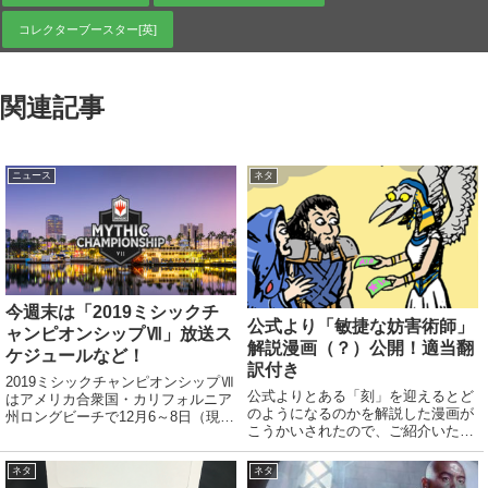
コレクターブースター[英]
関連記事
ニュース
ネタ
今週末は「2019ミシックチ
公式より「敏捷な妨害術師」
ャンピオンシップⅦ」放送ス
解説漫画（？）公開！適当翻
ケジュールなど！
訳付き
2019ミシックチャンピオンシップⅦ
公式よりとある「刻」を迎えるとど
はアメリカ合衆国・カリフォルニア
のようになるのかを解説した漫画が
州ロングビーチで12月6～8日（現地
こうかいされたので、ご紹介いたし
時間）「MTGアリーナ」にて開催さ
ます。「Nimble Obstructionist」公
れます。公式該当ページ ミシック
式該当ページ（英語）とりあえず適
チャンピオンシップとは1年に数回
ネタ
ネタ
当機械意訳しました。３割くらい合
行われるマジック界最高峰の大会。