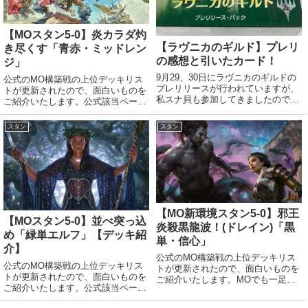
【MOスタン5-0】炎カラダ灼
【ラヴニカのギルド】プレリ
き尽くす「青赤・ミッドレン
の感想と引いたカード！
ジ」
9月29、30日にラヴニカのギルドの
公式のMO構築戦の上位デッキリス
プレリリースが行われていますが、
トが更新されたので、面白いものを
私スナ貝も参加してきましたので、
ご紹介いたします。公式該当ページ
出たカードや簡単な感想など書いて
(英語)デッキリストはコチラ。メイ
いきたいと思いkます。雨だけどプ
ンボードcreature (14)4 《砕骨の巨
スタン
スタン
レリにいくどん— 速攻MTG
人/Bonecrusher Giant》3 《無作法
(@haste_mtg) 2018年9月29日...
な挑発者/...
【MO新環境スタン5-0】邪王
【MOスタン5-0】並べ突っ込
炎殺黒龍波！(ドレイン)「黒
め「緑単エルフ」【デッキ紹
単・信心」
介】
公式のMO構築戦の上位デッキリス
公式のMO構築戦の上位デッキリス
トが更新されたので、面白いものを
トが更新されたので、面白いものを
ご紹介いたします。MOでも一足先
ご紹介いたします。公式該当ページ
に新環境。新しいデッキも色々出て
(英語)デッキリストはコチラ。クリ
いたので紹介していきます。公式該