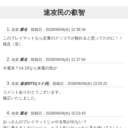
ーチャー：324:《獣に囁く者/Beast
当ページ(英語)デッキリストはコチ
Whisperer》4:《僧帽地帯のドルイ
ラ。クリーチャー：224 《ロークス
ド/Druid of t...
速攻民の叡智
ワインの元...
名前:
匿名
:
投稿日：2018/04/04(水) 12:36:34
このプレイマットなら定番のクソコラが観れると思ってたのに！！
残念（笑）
名前:
匿名
:
投稿日：2018/04/04(水) 12:37:54
今週末？14.15なら来週の気が
名前:
速攻MTG(スナ貝)
:
投稿日：2018/04/04(水) 13:03:22
コメントありがとうございます。
修正いたしました。
名前:
匿名
:
投稿日：2018/04/04(水) 15:53:43
おっさんのプレイマットじゃやる気が出ない？
逆に考えるんだジョジョ、ベスト8にはいったら手を抜いてもいい