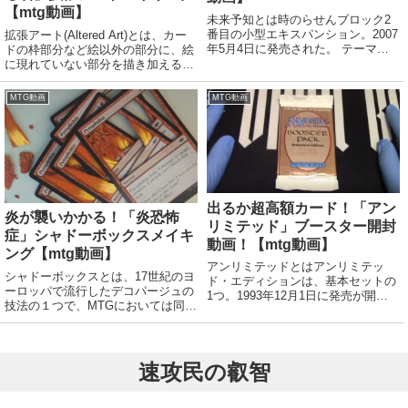
【mtg動画】
未来予知とは時のらせんブロック2
番目の小型エキスパンション。2007
拡張アート(Altered Art)とは、カー
年5月4日に発売された。 テーマは
ドの枠部分など絵以外の部分に、絵
「未来」。ストーリーだけでなく、
に現れていない部分を描き加えるこ
マジックというゲームそのものの数
と。または、そのような加工が施さ
百年後までの未来を見通している。
れたカードのこと。拡張アートをは
MTG動画
MTG動画
発売時点で意味を持たない記述とし
じめとする芸術的な修正を加えたカ
ては、ルー...
ードは認定大会で使用できるが、そ
の...
出るか超高額カード！「アン
炎が襲いかかる！「炎恐怖
リミテッド」ブースター開封
症」シャドーボックスメイキ
動画！【mtg動画】
ング【mtg動画】
アンリミテッドとはアンリミテッ
シャドーボックスとは、17世紀のヨ
ド・エディションは、基本セットの
ーロッパで流行したデコパージュの
1つ。1993年12月1日に発売が開始
技法の１つで、MTGにおいては同じ
された。先だって限定販売されたリ
カードを立体的に組み合わせ、影や
ミテッド・エディションの表記を一
奥行きを感じられるように表現した
部変更して再版したセット。販売形
ハンドクラフトアートとして知られ
態はスターターデッキとブースター
る。あっという間にもう7月。みな
速攻民の叡智
パックの2種...
さん、今年は...