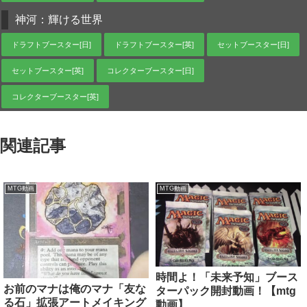
神河：輝ける世界
ドラフトブースター[日]
ドラフトブースター[英]
セットブースター[日]
セットブースター[英]
コレクターブースター[日]
コレクターブースター[英]
関連記事
MTG動画
MTG動画
時間よ！「未来予知」ブース
お前のマナは俺のマナ「友な
ターパック開封動画！【mtg
る石」拡張アートメイキング
動画】