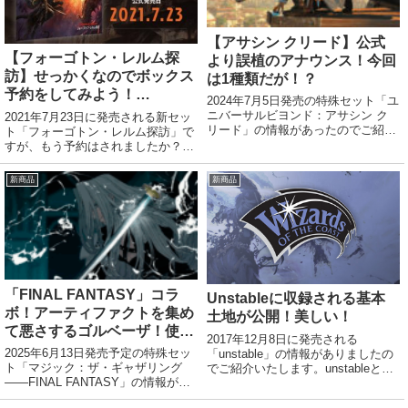
【アサシン クリード】公式
【フォーゴトン・レルム探
より誤植のアナウンス！今回
訪】せっかくなのでボックス
は1種類だが！？
予約をしてみよう！
2024年7月5日発売の特殊セット「ユ
【Amazon・駿河屋】
ニバーサルビヨンド：アサシン ク
2021年7月23日に発売される新セッ
リード」の情報があったのでご紹介
ト「フォーゴトン・レルム探訪」で
いたします。公式該当記事今回は普
すが、もう予約はされましたか？フ
段と違ってなんと誤植1枚！褒め
ォーゴトン・レルム探訪ダンジョン
て・・・いいのかな？しかし、正し
＆ドラゴンのコラボセットで、フレ
新商品
新商品
いテキストの方が誤植感あるとい
ーバーに富んだカードと、新メカニ
う・・・。
ズムが特徴。スタンダードで使用で
きるセット...
「FINAL FANTASY」コラ
Unstableに収録される基本
ボ！アーティファクトを集め
土地が公開！美しい！
て悪さするゴルベーザ！使い
2017年12月8日に発売される
勝手のいいGFイフリート！
2025年6月13日発売予定の特殊セッ
「unstable」の情報がありましたの
死亡誘発を繰り返す正宗！ほ
ト「マジック：ザ・ギャザリング
でご紹介いたします。unstableとは
――FINAL FANTASY」の情報があ
10余年の沈黙を破って発表された
か
ったのでご紹介いたします。
『アン』・シリーズ第3弾で銀枠の