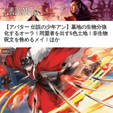
【アバター 伝説の少年アン】墓地の生物分強
化するオーラ！同盟者を出す5色土地！非生物
呪文を咎めるメイ！ほか
新商品