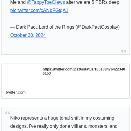
Me and
@TappyToeClaws
after we are 5 PBRs deep.
pic.twitter.com/cANbFGtqA1
— Dark Pact, Lord of the Rings (@DarkPactCosplay)
October 30, 2024
https://twitter.com/jpsz6/status/185138476422340
6153
twitter.com
Niko represents a huge tonal shift in my costuming
designs. I've really only done villians, monsters, and