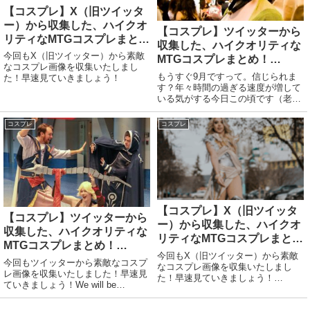
【コスプレ】X（旧ツイッタ
ー）から収集した、ハイクオ
【コスプレ】ツイッターから
リティなMTGコスプレまと
収集した、ハイクオリティな
め！【MTG画像】
今回もX（旧ツイッター）から素敵
MTGコスプレまとめ！
なコスプレ画像を収集いたしまし
【MTG画像】
もうすぐ9月ですって。信じられま
た！早速見ていきましょう！
す？年々時間の過ぎる速度が増して
いる気がする今日この頃です（老
化）という事で今回もツイッターか
ら素敵なコスプレ画像を収集いたし
コスプレ
コスプレ
ました！早速見ていきましょう！In
case any of you were ru...
【コスプレ】X（旧ツイッタ
【コスプレ】ツイッターから
ー）から収集した、ハイクオ
収集した、ハイクオリティな
リティなMTGコスプレまと
MTGコスプレまとめ！
め！【MTG画像】
今回もX（旧ツイッター）から素敵
【MTG画像】
今回もツイッターから素敵なコスプ
なコスプレ画像を収集いたしまし
レ画像を収集いたしました！早速見
た！早速見ていきましょう！
ていきましょう！We will be
Bringing my real human friend, who
attending #MTGPhoenix - well, 2/3
is definitely at #mcvegas onstage
of us anyway. Julia is staying at h...