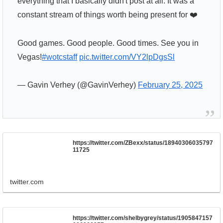
everything that I basically didn't post at all. It was a
constant stream of things worth being present for ❤️
Good games. Good people. Good times. See you in
Vegas!
#wotcstaff
pic.twitter.com/VY2lpDgsSl
— Gavin Verhey (@GavinVerhey)
February 25, 2025
https://twitter.com/ZBexx/status/18940306035797
11725
twitter.com
https://twitter.com/shelbygrey/status/1905847157