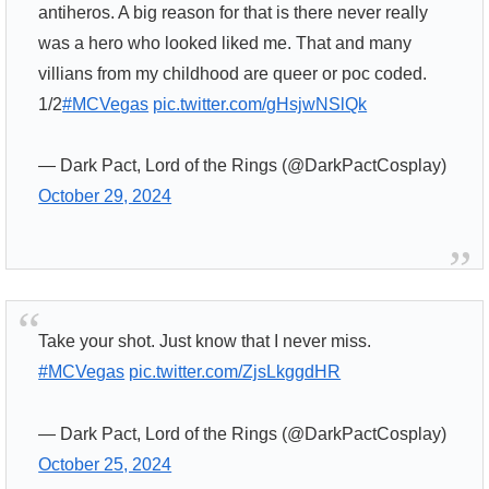
antiheros. A big reason for that is there never really
was a hero who looked liked me. That and many
villians from my childhood are queer or poc coded.
1/2
#MCVegas
pic.twitter.com/gHsjwNSlQk
— Dark Pact, Lord of the Rings (@DarkPactCosplay)
October 29, 2024
Take your shot. Just know that I never miss.
#MCVegas
pic.twitter.com/ZjsLkggdHR
— Dark Pact, Lord of the Rings (@DarkPactCosplay)
October 25, 2024