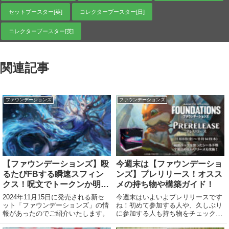
セットブースター[英]
コレクターブースター[日]
コレクターブースター[英]
関連記事
ファウンデーションズ
ファウンデーションズ
【ファウンデーションズ】殴
今週末は【ファウンデーショ
るたびFBする瞬速スフィン
ンズ】プレリリース！オスス
クス！呪文でトークンか明滅
メの持ち物や構築ガイド！
させるカイカ！魚トークンを
2024年11月15日に発売される新セ
今週末はいよいよプレリリースです
産む釣竿！ほか
ット「ファウンデーションズ」の情
ね！初めて参加する人や、久しぶり
報があったのでご紹介いたします。
に参加する人も持ち物をチェックし
ましょう！公式該当ページ今回のキ