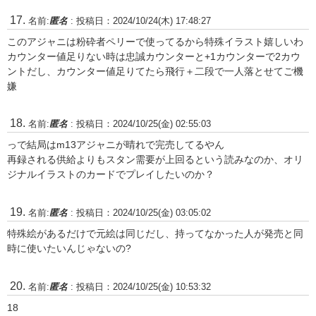
名前:
匿名
:
投稿日：2024/10/24(木) 17:48:27
このアジャニは粉砕者ペリーで使ってるから特殊イラスト嬉しいわ
カウンター値足りない時は忠誠カウンターと+1カウンターで2カウ
ントだし、カウンター値足りてたら飛行＋二段で一人落とせてご機
嫌
名前:
匿名
:
投稿日：2024/10/25(金) 02:55:03
っで結局はm13アジャニが晴れで完売してるやん
再録される供給よりもスタン需要が上回るという読みなのか、オリ
ジナルイラストのカードでプレイしたいのか？
名前:
匿名
:
投稿日：2024/10/25(金) 03:05:02
特殊絵があるだけで元絵は同じだし、持ってなかった人が発売と同
時に使いたいんじゃないの?
名前:
匿名
:
投稿日：2024/10/25(金) 10:53:32
18