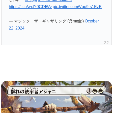
https://t.co/wxtY0CDIWv
pic.twitter.com/Vqu9rs1EzB
— マジック：ザ・ギャザリング (@mtgjp)
October
22, 2024