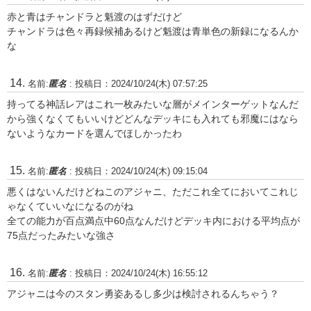
赤と青はチャンドラと魁渡のはずだけど
チャンドラは色々再録候補あるけど魁渡は青単色の新録になるんか
な
名前:
匿名
:
投稿日：2024/10/24(木) 07:57:25
持ってる神話レアはこれ一枚みたいな層がメインターゲットなんだ
から強くなくてもいいけどどんなデッキにも入れても邪魔にはなら
ないようなカードを選んでほしかったわ
名前:
匿名
:
投稿日：2024/10/24(木) 09:15:04
悪くはないんだけどねこのアジャニ、ただこれ全てにおいてこれじ
ゃなくていいなになるのがね
全ての能力が百点満点中60点なんだけどデッキ内における平均点が
75点だったみたいな強さ
名前:
匿名
:
投稿日：2024/10/24(木) 16:55:12
アジャニは今のスタン勇姿あるし多少は検討されるんちゃう？