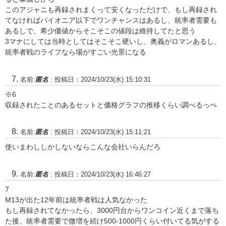
このアジャニも再録されまくって安くなっただけで、もし再録され
てなければパイオニア以下でワンチャンスはあるし、統率者需要も
あるしで、希少価値からそこそこの値段は維持してたと思う
3マナにしては当時としてはそこそこ硬いし、奥義がロマンあるし、
統率者戦のライフなら場がすごい光景になる
名前:
匿名
:
投稿日：2024/10/23(水) 15:10:31
※6
収録されたことのあるセットと価格グラフの推移くらい調べるっぺ
名前:
匿名
:
投稿日：2024/10/23(水) 15:11:21
使いまわししかしないならこんな会社いらんだろ
名前:
匿名
:
投稿日：2024/10/23(水) 16:46:27
7
M13が出た12年前は統率者戦は人気なかった
もし再録されてなかったら、3000円台からワンコイン近くまで落ち
た後、統率者需要で微増を続け500-1000円くらい付いてる気がする