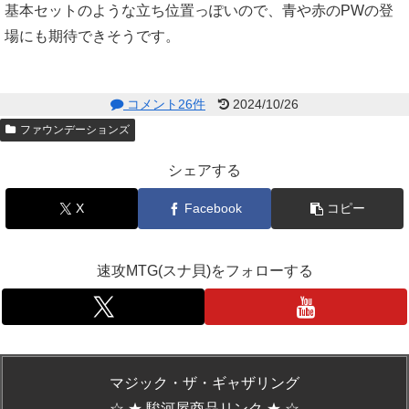
基本セットのような立ち位置っぽいので、青や赤のPWの登
場にも期待できそうです。
コメント26件
2024/10/26
ファウンデーションズ
シェアする
X
Facebook
コピー
速攻MTG(スナ貝)をフォローする
マジック・ザ・ギャザリング
☆ ★ 駿河屋商品リンク ★ ☆