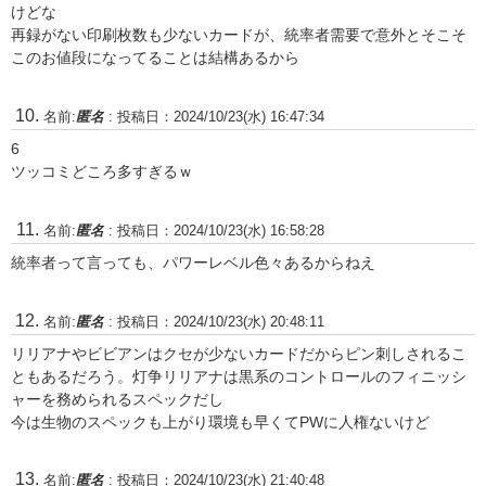
けどな
再録がない印刷枚数も少ないカードが、統率者需要で意外とそこそ
このお値段になってることは結構あるから
名前:
匿名
:
投稿日：2024/10/23(水) 16:47:34
6
ツッコミどころ多すぎるｗ
名前:
匿名
:
投稿日：2024/10/23(水) 16:58:28
統率者って言っても、パワーレベル色々あるからねえ
名前:
匿名
:
投稿日：2024/10/23(水) 20:48:11
リリアナやビビアンはクセが少ないカードだからピン刺しされるこ
ともあるだろう。灯争リリアナは黒系のコントロールのフィニッシ
ャーを務められるスペックだし
今は生物のスペックも上がり環境も早くてPWに人権ないけど
名前:
匿名
:
投稿日：2024/10/23(水) 21:40:48