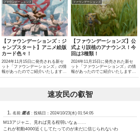
ャンペーンや特徴プレリリース・パ
ファウンデーションズ
ファウンデーションズ
ックの内容 『ファウンデーション
ズ』プレイ・ブースター 6パック 日
付が箔押しさ...
【ファウンデーションズ：ジ
【ファウンデーションズ】公
ャンプスタート】アニメ絵版
式より誤植のアナウンス！今
カード色々！
回は3種類！
2024年11月15日に発売される新セ
2024年11月15日に発売された新セ
ット「ファウンデーションズ」の情
ット「ファウンデーションズ」の情
報があったのでご紹介いたします。
報があったのでご紹介いたします。
神話レア
公式該当記事 最近誤植減ってきて
る・・・気がする！
速攻民の叡智
名前:
匿名
:
投稿日：2024/10/23(水) 01:54:05
M13アジャニ、見れば見る程弱いなぁ……
これが初動4000近くしてたってのが未だに信じられないわ