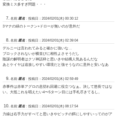
変換ミス多すぎ問題・・・
名前:
匿名
:
投稿日：2024/02/01(木) 00:30:12
3マナの緑のトークン+ドローが無いのが意外だ
名前:
匿名
:
投稿日：2024/02/01(木) 02:39:04
デルニーは言われてみると確かに強いな…
ブロックされないが横並びに相性よさそうだし
陰謀の解明者はクソ神話枠と思いきや結構人気あるんだな
あとケイヤは追放しやすい環境だと強そうなのに意外と安いなあ
名前:
匿名
:
投稿日：2024/02/01(木) 02:59:49
赤事件は赤単アグロの息切れ回避に役立つなぁ。決して悠長ではな
い。大抵これを唱えたい4〜5ターン目には手札尽きてるし。
名前:
匿名
:
投稿日：2024/02/01(木) 08:17:54
力線は右手力がすべてと思いきやピッチの餌にしやすいってのがア