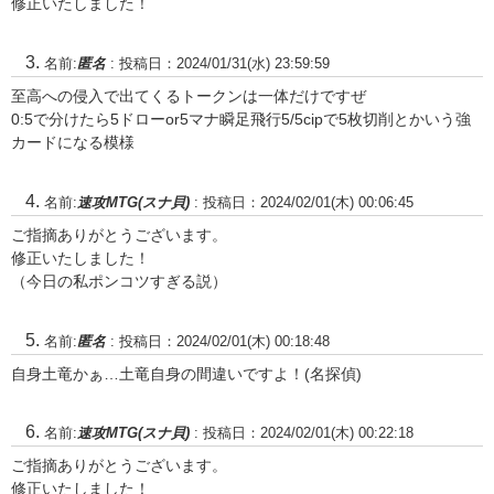
修正いたしました！
名前:
匿名
:
投稿日：2024/01/31(水) 23:59:59
至高への侵入で出てくるトークンは一体だけですぜ
0:5で分けたら5ドローor5マナ瞬足飛行5/5cipで5枚切削とかいう強
カードになる模様
名前:
速攻MTG(スナ貝)
:
投稿日：2024/02/01(木) 00:06:45
ご指摘ありがとうございます。
修正いたしました！
（今日の私ポンコツすぎる説）
名前:
匿名
:
投稿日：2024/02/01(木) 00:18:48
自身土竜かぁ…土竜自身の間違いですよ！(名探偵)
名前:
速攻MTG(スナ貝)
:
投稿日：2024/02/01(木) 00:22:18
ご指摘ありがとうございます。
修正いたしました！