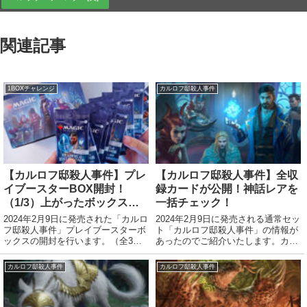
関連記事
1BOXチャレンジ
カルロフ邸殺人事件
【カルロフ邸殺人事件】プレ
【カルロフ邸殺人事件】全収
イブースターBOX開封！
録カードが公開！神話レアを
（1/3）上がったボックス価
一括チェック！
格に見合うレアは出るの
2024年2月9日に発売された「カルロ
2024年2月9日に発売される通常セッ
か！？
フ邸殺人事件」プレイブースターボ
ト「カルロフ邸殺人事件」の情報が
ックスの開封を行います。（全3
あったのでご紹介いたします。カー
回）今回も動画があります。私と一
ドイメージギャラリー神話レアを一
緒にじっくり開封を見たい方はぜ
覧でチェックしてみます みなさま
カルロフ邸殺人事件
カルロフ邸殺人事件
ひ。今回はせっかく新登場したプレ
使いたいカードはありましたか？私
イブースターなので、レア・神話レ
は育殻組ワニ鹿カメで、何かのクソ
アの価格を相場...
コンボ作る...