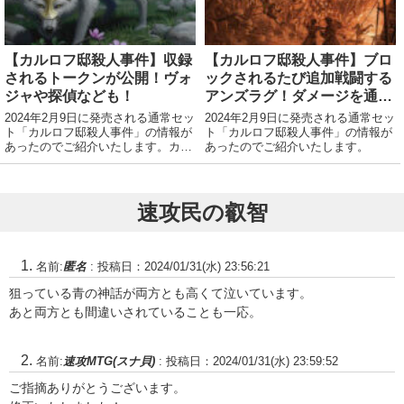
【カルロフ邸殺人事件】収録
【カルロフ邸殺人事件】ブロ
されるトークンが公開！ヴォ
ックされるたび追加戦闘する
ジャや探偵なども！
アンズラグ！ダメージを通す
と全体火力を放つドラゴン！
2024年2月9日に発売される通常セッ
2024年2月9日に発売される通常セッ
呪文を墓地で払うスフィンク
ト「カルロフ邸殺人事件」の情報が
ト「カルロフ邸殺人事件」の情報が
あったのでご紹介いたします。カー
あったのでご紹介いたします。
ス探偵！ほか
ドイメージギャラリー収録トークン
一覧 統率者デッキ
速攻民の叡智
名前:
匿名
:
投稿日：2024/01/31(水) 23:56:21
狙っている青の神話が両方とも高くて泣いています。
あと両方とも間違いされていることも一応。
名前:
速攻MTG(スナ貝)
:
投稿日：2024/01/31(水) 23:59:52
ご指摘ありがとうございます。