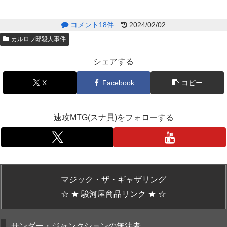
コメント18件
2024/02/02
カルロフ邸殺人事件
シェアする
X
Facebook
コピー
速攻MTG(スナ貝)をフォローする
マジック・ザ・ギャザリング
☆ ★ 駿河屋商品リンク ★ ☆
サンダー・ジャンクションの無法者