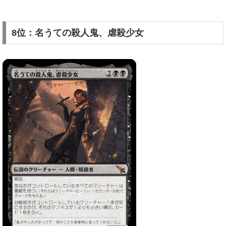
8位：名うての殺人鬼、虐殺少女