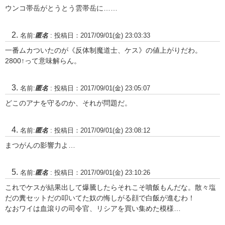
ウンコ帯岳がとうとう雲帯岳に……
名前:
匿名
:
投稿日：2017/09/01(金) 23:03:33
一番ムカついたのが《反体制魔道士、ケス》の値上がりだわ。
2800↑って意味解らん。
名前:
匿名
:
投稿日：2017/09/01(金) 23:05:07
どこのアナを守るのか、それが問題だ。
名前:
匿名
:
投稿日：2017/09/01(金) 23:08:12
まつがんの影響力よ…
名前:
匿名
:
投稿日：2017/09/01(金) 23:10:26
これでケスが結果出して爆騰したらそれこそ噴飯もんだな。散々塩
だの糞セットだの叩いてた奴の悔しがる顔で白飯が進むわ！
なおワイは血滾りの司令官、リシアを買い集めた模様…