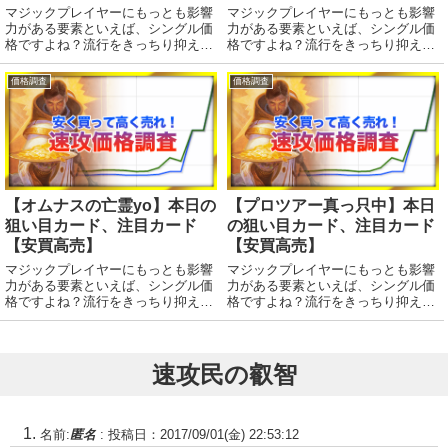
マジックプレイヤーにもっとも影響
マジックプレイヤーにもっとも影響
力がある要素といえば、シングル価
力がある要素といえば、シングル価
格ですよね？流行をきっちり抑えて
格ですよね？流行をきっちり抑えて
賢く売り買いいたしましょう！デー
賢く売り買いいたしましょう！デー
タはmtgのデータサイトWisdom
タはmtgのデータサイトWisdom
価格調査
価格調査
Guildさんから。注目度ランキン
Guildさんから。では本日のランキ
グ！（基本土地はランキングから除
ングを見ていきましょう。注目度ラ
外してい...
ンキン...
【オムナスの亡霊yo】本日の
【プロツアー真っ只中】本日
狙い目カード、注目カード
の狙い目カード、注目カード
【安買高売】
【安買高売】
マジックプレイヤーにもっとも影響
マジックプレイヤーにもっとも影響
力がある要素といえば、シングル価
力がある要素といえば、シングル価
格ですよね？流行をきっちり抑えて
格ですよね？流行をきっちり抑えて
賢く売り買いいたしましょう！デー
賢く売り買いいたしましょう！デー
タはmtgのデータサイトWisdom
タはmtgのデータサイトWisdom
Guildさんから。注目度ランキン
Guildさんから。注目度ランキン
グ！（基本土地はランキングから除
グ！（基本土地はランキングから除
速攻民の叡智
外してい...
外してい...
名前:
匿名
:
投稿日：2017/09/01(金) 22:53:12