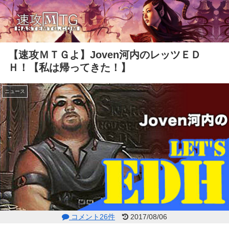
【速攻ＭＴＧよ】Joven河内のレッツＥＤ
Ｈ！【私は帰ってきた！】
ニュース
コメント26件
2017/08/06