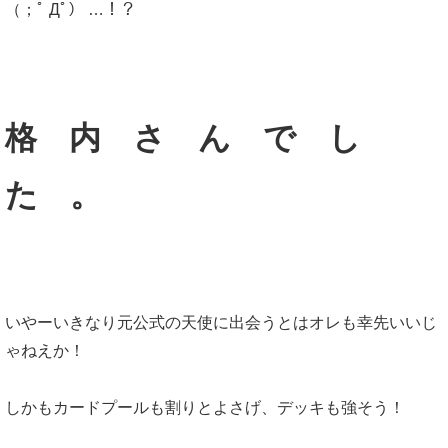
（；ﾟ Дﾟ） …！？
格 内 さ ん で し
た 。
いやーいきなり元公式の天使に出会うとはオレも幸先いいじ
ゃねえか！
しかもカードプールも割りとよさげ、デッキも強そう！