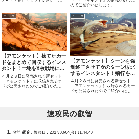
など人により色々と思う所があると
のでご紹介いたします。
思います。公式よりユーザーアンケ
ートのページが公開されたので、せ
ニュース
ニュース
っかくなので意見を叩きつけてみま
しょう！公式該当...
【アモンケット】捨てたカー
【アモンケット】ターンを強
ドをまとめて回収するインス
制終了させて次のターン敗北
タント！土地をX枚戦場に出
するインスタント！飛行を止
すソーサリー！
４月２８日に発売される新セット
めてワームを増やすエンチャ
４月２８日に発売される新セット
「アモンケット」に収録されるカー
ント！
「アモンケット」に収録されるカー
ドが公開されたのでご紹介いたしま
ドが公開されたのでご紹介いたしま
す。ソーサリーあなたのライブラリ
す。エンチャント飛行を持つクリー
ーから基本土地カードをX枚探し、
チャーはあなたやあなたがコントロ
タップ状態で戦場に出す。その後ラ
ールするPWを攻撃できない。あな
イブラリーを切り直す。Xはあなた
たの終了ステップの開始時に、緑の
がコントロールする...
速攻民の叡智
5/5のワーム・ク...
名前:
匿名
:
投稿日：2017/08/04(金) 11:44:40