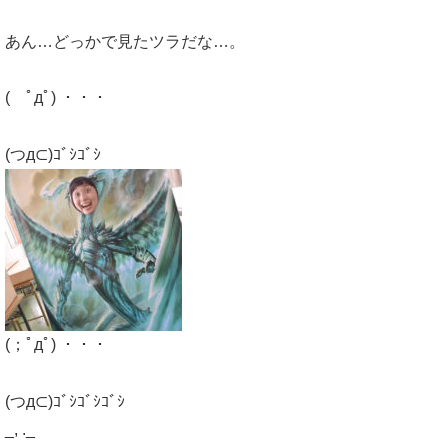
あん…どっかで見たツラだな…。
( ﾟдﾟ) ・・・
(つд⊂)ｺﾞｼｺﾞｼ
(；ﾟдﾟ) ・・・
(つд⊂)ｺﾞｼｺﾞｼｺﾞｼ
_, ._