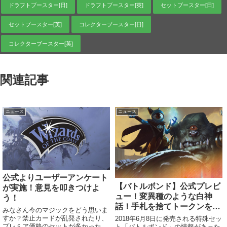
ドラフトブースター[日]
ドラフトブースター[英]
セットブースター[日]
セットブースター[英]
コレクターブースター[日]
コレクターブースター[英]
関連記事
ニュース
ニュース
公式よりユーザーアンケート
【バトルボンド】公式プレビ
が実施！意見を叩きつけよ
ュー！変異種のような白神
う！
話！手札を捨てトークンを生
みなさん今のマジックをどう思いま
む青神話！ほか
すか？禁止カードが乱発されたり、
2018年6月8日に発売される特殊セッ
プレミア価格のセットが多かったり
ト「バトルボンド」の情報があった