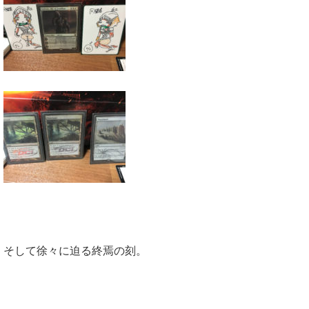
そして徐々に迫る終焉の刻。