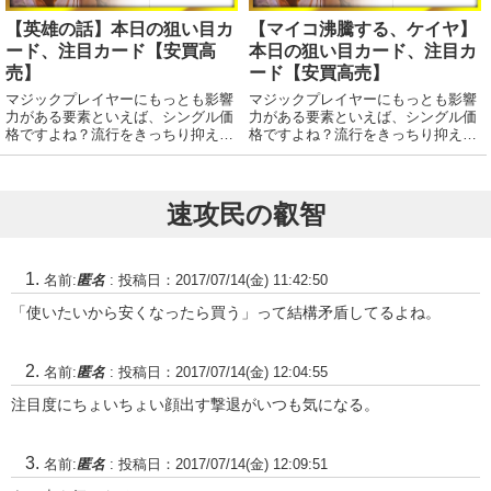
【英雄の話】本日の狙い目カ
【マイコ沸騰する、ケイヤ】
ード、注目カード【安買高
本日の狙い目カード、注目カ
売】
ード【安買高売】
マジックプレイヤーにもっとも影響
マジックプレイヤーにもっとも影響
力がある要素といえば、シングル価
力がある要素といえば、シングル価
格ですよね？流行をきっちり抑えて
格ですよね？流行をきっちり抑えて
賢く売り買いいたしましょう！デー
賢く売り買いいたしましょう！デー
タはmtgのデータサイトWisdom
タはmtgのデータサイトWisdom
Guildさんから。注目度ランキン
Guildさんから。注目度ランキン
グ！（基本土地はランキングから除
グ！（基本土地はランキングから除
速攻民の叡智
外してい...
外してい...
名前:
匿名
:
投稿日：2017/07/14(金) 11:42:50
「使いたいから安くなったら買う」って結構矛盾してるよね。
名前:
匿名
:
投稿日：2017/07/14(金) 12:04:55
注目度にちょいちょい顔出す撃退がいつも気になる。
名前:
匿名
:
投稿日：2017/07/14(金) 12:09:51