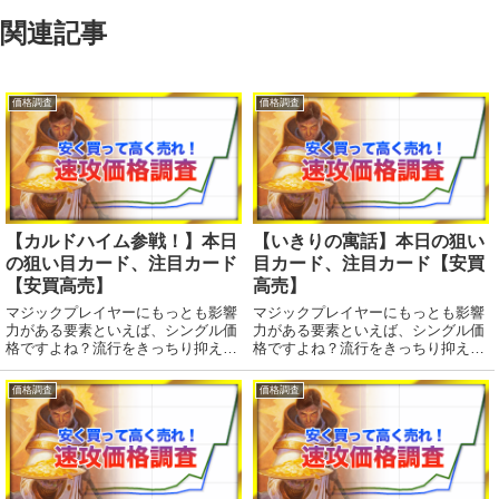
関連記事
価格調査
価格調査
【カルドハイム参戦！】本日
【いきりの寓話】本日の狙い
の狙い目カード、注目カード
目カード、注目カード【安買
【安買高売】
高売】
マジックプレイヤーにもっとも影響
マジックプレイヤーにもっとも影響
力がある要素といえば、シングル価
力がある要素といえば、シングル価
格ですよね？流行をきっちり抑えて
格ですよね？流行をきっちり抑えて
賢く売り買いいたしましょう！デー
賢く売り買いいたしましょう！デー
タはmtgのデータサイトWisdom
タはmtgのデータサイトWisdom
価格調査
価格調査
Guildさんから。注目度ランキン
Guildさんから。注目度ランキン
グ！（基本土地はランキングから除
グ！（基本土地はランキングから除
外してい...
外してい...