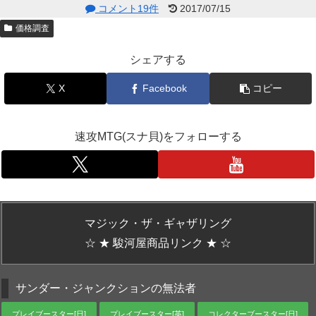
コメント19件
2017/07/15
価格調査
シェアする
X
Facebook
コピー
速攻MTG(スナ貝)をフォローする
マジック・ザ・ギャザリング
☆ ★ 駿河屋商品リンク ★ ☆
サンダー・ジャンクションの無法者
プレイブースター[日]
プレイブースター[英]
コレクターブースター[日]