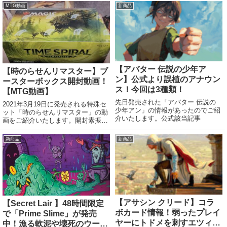
MTG動画
新商品
【アバター 伝説の少年ア
【時のらせんリマスター】ブ
ン】公式より誤植のアナウン
ースターボックス開封動画！
ス！今回は3種類！
【MTG動画】
先日発売された「アバター 伝説の
2021年3月19日に発売される特殊セ
少年アン」の情報があったのでご紹
ット「時のらせんリマスター」の動
介いたします。公式該当記事
画をご紹介いたします。開封素振り
をしたい方はこちらからいよいよ明
日発売ですが、レアや旧枠版がどん
新商品
新商品
な感じで出るのか今からチェックし
ておきましょう！ 旧枠版、いいな
あ！！！し...
【アサシン クリード】コラ
【Secret Lair 】48時間限定
ボカード情報！弱ったプレイ
で「Prime Slime」が発売
ヤーにトドメを刺すエツィ
中！漁る軟泥や壊死のウーズ