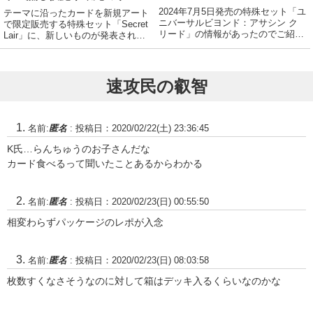
オ！伝説のクリーチャーのコ
など5種！
2024年7月5日発売の特殊セット「ユ
テーマに沿ったカードを新規アート
ピーを作るアニムス！暗殺者
ニバーサルビヨンド：アサシン ク
で限定販売する特殊セット「Secret
リード」の情報があったのでご紹介
Lair」に、新しいものが発表された
にフィットするアサシンブレ
いたします。
のでご紹介いたします。Anyone got
ード！ほか
any slime recipes? #MTGSecretLair
🧙‍♂️ 🧙‍♂️ p...
速攻民の叡智
名前:
匿名
:
投稿日：2020/02/22(土) 23:36:45
K氏…らんちゅうのお子さんだな
カード食べるって聞いたことあるからわかる
名前:
匿名
:
投稿日：2020/02/23(日) 00:55:50
相変わらずパッケージのレポが入念
名前:
匿名
:
投稿日：2020/02/23(日) 08:03:58
枚数すくなさそうなのに対して箱はデッキ入るくらいなのかな