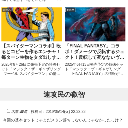
ったのでご紹介いたします。
なさま、カルドハイムの気分は盛り
上がっていますか？え、私生活にメ
新商品
新商品
タル感が足りないって？そんな時は
ポーズを決めながら次の言葉を叫ん
でみて下さ...
【スパイダーマンコラボ】殴
「FINAL FANTASY」コラ
るとコピーを作るエンチャ！
ボ！ダメージで反転するジェ
毎ターン生物をタダ出しする
クト！反転して死なないヴィ
エンチャ！ほか
ンセント！ほか
2025年9月26日に発売予定の特殊セ
2025年6月13日発売予定の特殊セッ
ット「マジック：ザ・ギャザリング
ト「マジック：ザ・ギャザリング
| マーベル スパイダーマン」の情報
――FINAL FANTASY」の情報があ
があったのでご紹介いたします。
ったのでご紹介いたします。
特殊絵
速攻民の叡智
名前:
匿名
:
投稿日：2019/05/14(火) 22:32:23
今回の基本セットじゃまだスタン落ちしないんじゃなかったっけ？