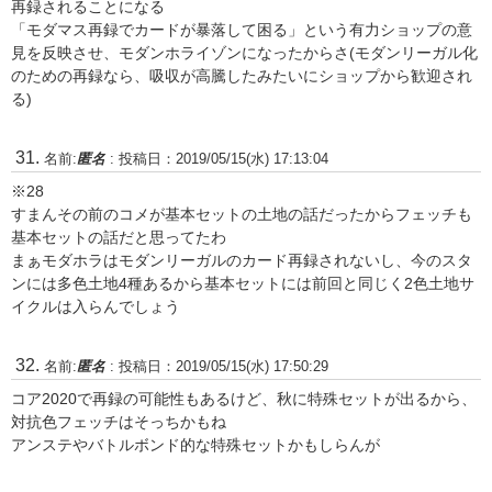
再録されることになる
「モダマス再録でカードが暴落して困る」という有力ショップの意
見を反映させ、モダンホライゾンになったからさ(モダンリーガル化
のための再録なら、吸収が高騰したみたいにショップから歓迎され
る)
名前:
匿名
:
投稿日：2019/05/15(水) 17:13:04
※28
すまんその前のコメが基本セットの土地の話だったからフェッチも
基本セットの話だと思ってたわ
まぁモダホラはモダンリーガルのカード再録されないし、今のスタ
ンには多色土地4種あるから基本セットには前回と同じく2色土地サ
イクルは入らんでしょう
名前:
匿名
:
投稿日：2019/05/15(水) 17:50:29
コア2020で再録の可能性もあるけど、秋に特殊セットが出るから、
対抗色フェッチはそっちかもね
アンステやバトルボンド的な特殊セットかもしらんが