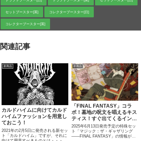
ドラフトブースター[日]
ドラフトブースター[英]
セットブースター[日]
セットブースター[英]
コレクターブースター[日]
コレクターブースター[英]
関連記事
新商品
新商品
「FINAL FANTASY」コラ
カルドハイムに向けてカルド
ボ！墓地の呪文を唱えるキス
ハイムファッションを用意し
ティス！すぐ出てくるインス
ておこう！
タントラーメン！毎ターンア
2025年6月13日発売予定の特殊セッ
2021年の2月5日に発売される新セッ
ドを取るカードゲーム！ほか
ト「マジック：ザ・ギャザリング
ト「カルドハイム」ですが、それに
――FINAL FANTASY」の情報があ
向けて用意すべきものとは・・・み