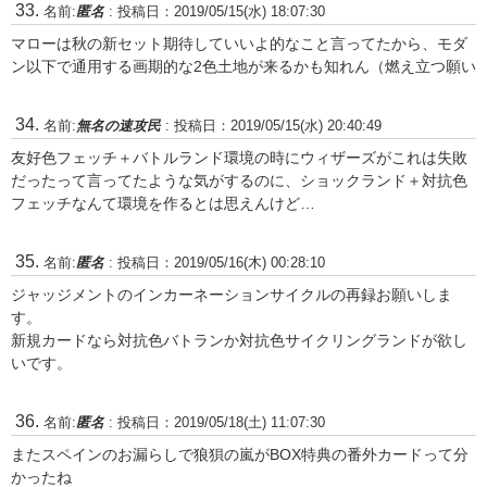
名前:
匿名
:
投稿日：2019/05/15(水) 18:07:30
マローは秋の新セット期待していいよ的なこと言ってたから、モダ
ン以下で通用する画期的な2色土地が来るかも知れん（燃え立つ願い
名前:
無名の速攻民
:
投稿日：2019/05/15(水) 20:40:49
友好色フェッチ＋バトルランド環境の時にウィザーズがこれは失敗
だったって言ってたような気がするのに、ショックランド＋対抗色
フェッチなんて環境を作るとは思えんけど…
名前:
匿名
:
投稿日：2019/05/16(木) 00:28:10
ジャッジメントのインカーネーションサイクルの再録お願いしま
す。
新規カードなら対抗色バトランか対抗色サイクリングランドが欲し
いです。
名前:
匿名
:
投稿日：2019/05/18(土) 11:07:30
またスペインのお漏らしで狼狽の嵐がBOX特典の番外カードって分
かったね