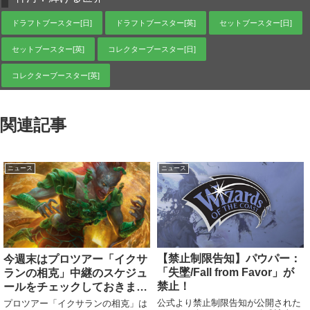
ドラフトブースター[日]
ドラフトブースター[英]
セットブースター[日]
セットブースター[英]
コレクターブースター[日]
コレクターブースター[英]
関連記事
ニュース
ニュース
【禁止制限告知】パウパー：
今週末はプロツアー「イクサ
「失墜/Fall from Favor」が
ランの相克」中継のスケジュ
禁止！
ールをチェックしておきまし
ょう！
公式より禁止制限告知が公開された
プロツアー「イクサランの相克」は