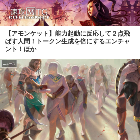
【アモンケット】能力起動に反応して２点飛
ばす人間！トークン生成を倍にするエンチャ
ント！ほか
ニュース