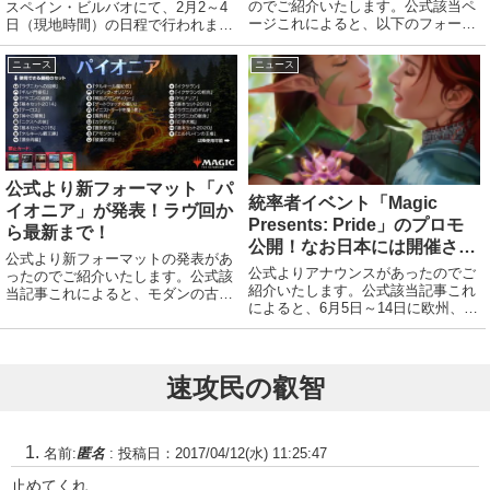
のでご紹介いたします。公式該当ペ
スペイン・ビルバオにて、2月2～4
ージこれによると、以下のフォーマ
日（現地時間）の日程で行われま
ットにおいて禁止制限の改訂があり
す。公式特設ページプロツアーとは
ます。パウパー失墜/Fall from Favor
1年に数回行われるマジック界最高
ニュース
ニュース
が禁止理由は除去とアドがあり、低
峰の大会。略して「PT」とも表記
速デッキに対し優位すぎるから的...
される。厳しい条件をクリアし参加
権を得たプレイヤ...
公式より新フォーマット「パ
統率者イベント「Magic
イオニア」が発表！ラヴ回か
Presents: Pride」のプロモ
ら最新まで！
公開！なお日本には開催され
公式より新フォーマットの発表があ
ず
公式よりアナウンスがあったのでご
ったのでご紹介いたします。公式該
紹介いたします。公式該当記事これ
当記事これによると、モダンの古い
によると、6月5日～14日に欧州、ア
カードはもう16年前となり、スタン
メリカ等において、統率者イベント
落ちしたカードでも遊べる受け皿と
「Magic Presents: Pride」が開催さ
しての新規参入のハードルもあがっ
れるとのことです。これは、
ているため、スタン〜モダンの中間
LGBTQ＋の権利と多様性を...
として立ち上げ...
速攻民の叡智
名前:
匿名
:
投稿日：2017/04/12(水) 11:25:47
止めてくれ