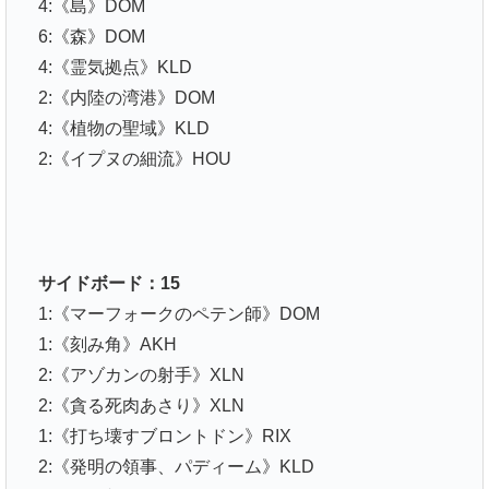
4:《島》DOM
6:《森》DOM
4:《霊気拠点》KLD
2:《内陸の湾港》DOM
4:《植物の聖域》KLD
2:《イプヌの細流》HOU
サイドボード：15
1:《マーフォークのペテン師》DOM
1:《刻み角》AKH
2:《アゾカンの射手》XLN
2:《貪る死肉あさり》XLN
1:《打ち壊すブロントドン》RIX
2:《発明の領事、パディーム》KLD