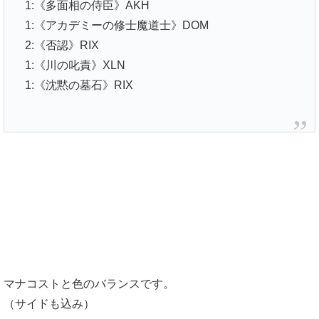
1:《多面相の侍臣》AKH
1:《アカデミーの修士魔道士》DOM
2:《否認》RIX
1:《川の叱責》XLN
1:《沈黙の墓石》RIX
マナコストと色のバランスです。
（サイドも込み）