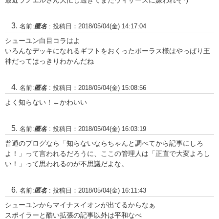
最近ラノエルさん大忙し過ぎてまたウィザーズに嫌われそう
名前:
匿名
:
投稿日：2018/05/04(金) 14:17:04
シューユン白目コラはよ
いろんなデッキになれるギフトをおくったボーラス様はやっぱり王
神だってはっきりわかんだね
名前:
匿名
:
投稿日：2018/05/04(金) 15:08:56
よく知らない！←かわいい
名前:
匿名
:
投稿日：2018/05/04(金) 16:03:19
普通のブログなら「知らないならちゃんと調べてから記事にしろ
よ！」って言われるだろうに、ここの管理人は「正直で大変よろし
い！」って思われるのが不思議だよな。
名前:
匿名
:
投稿日：2018/05/04(金) 16:11:43
シューユンからマイナスイオンが出てるからなぁ
スポイラーと酷い拡張の記事以外は平和なべ