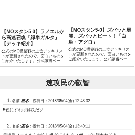
【MOスタン5-0】ズバッと展
【MOスタン5-0】ラノエルか
開、ズバッとビート！「白
ら高速召喚「緑単ガルタ」
単・アグロ」
【デッキ紹介】
公式のMO構築戦の上位デッキリス
公式のMO構築戦の上位デッキリス
トが更新されたので、面白いものを
トが更新されたので、面白いものを
ご紹介いたします。公式該当ページ
ご紹介いたします。公式該当ページ
(英語)デッキリストはコチラ。クリ
(英語)デッキリストはコチラ。クリ
ーチャー：324:《巨人落とし+切り
ーチャー：283 《原初の飢え、ガル
落とし》ELD4:《フェアリーの導母
タ》4 《翡翠光のレインジャー》4
+フェイの贈り物》ELD4:《癒し手
《ラノワールのエルフ》4 《マーフ
速攻民の叡智
の...
ォー...
名前:
匿名
:
投稿日：2018/05/04(金) 12:43:32
5色にすれば解決だゾ
名前:
匿名
:
投稿日：2018/05/04(金) 13:40:11