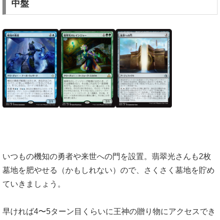
中盤
いつもの機知の勇者や来世への門を設置。翡翠光さんも2枚
墓地を肥やせる（かもしれない）ので、さくさく墓地を貯め
ていきましょう。
早ければ4〜5ターン目くらいに王神の贈り物にアクセスでき