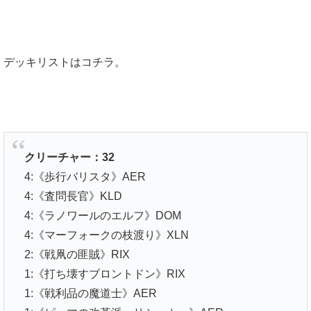
デッキリストはコチラ。
クリーチャー：32
4:《歩行バリスタ》AER
4:《査問長官》KLD
4:《ラノワールのエルフ》DOM
4:《マーフォークの枝渡り》XLN
2:《戦凧の匪賊》RIX
1:《打ち壊すブロントドン》RIX
1:《戦利品の魔道士》AER