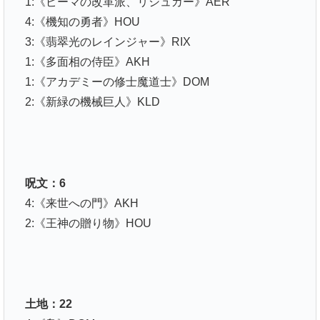
1:《ピーマの改革派、リシュカー》AER
4:《機知の勇者》HOU
3:《翡翠光のレインジャー》RIX
1:《多面相の侍臣》AKH
1:《アカデミーの修士魔道士》DOM
2:《新緑の機械巨人》KLD
呪文：6
4:《来世への門》AKH
2:《王神の贈り物》HOU
土地：22