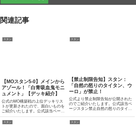
関連記事
スタン
スタン
【禁止制限告知】スタン：
【MOスタン5-0】メインから
「自然の怒りのタイタン、ウ
アゾール！「白青吸血鬼モニ
ーロ」が禁止！
ュメント」【デッキ紹介】
公式より禁止制限告知が公開された
公式のMO構築戦の上位デッキリス
のでご紹介いたします。公式該当ペ
トが更新されたので、面白いものを
ージスタン禁止自然の怒りのタイタ
ご紹介いたします。公式該当ページ
ン、ウーロ理由は、現在のトップメ
(英語)デッキリストはコチラ。クリ
タの4色オムナスにタイタンが入
ーチャー：244 《アダントの先兵》
スタン
スタン
り、それに対抗するデッキにもタイ
2 《法をもたらす者、アゾール》3
タンが入るため、ランプ戦略を弱体
《雲先案内人》4 《軍団の征服者》
化させたい。4色オ...
4 ...